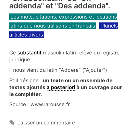
addenda" et "Des addenda".
Catégories
Les mots, citations, expressions et locutions
latins que nous utilisons en français
,
Pluriels
articles divers
Ce
substantif
masculin latin relève du registre
juridique.
Il nous vient du latin "Addere" ("Ajouter")
Et il désigne :
un texte ou un ensemble de
textes ajoutés
a posteriori
à un ouvrage pour
le compléter
.
Source : www.larousse.fr
Laisser un commentaire