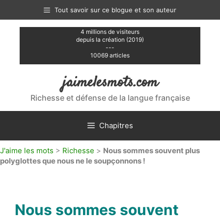
Aller
Tout savoir sur ce blogue et son auteur
au
contenu
4 millions de visiteurs
depuis la création (2019)
---
10069 articles
jaimelesmots.com
Richesse et défense de la langue française
Chapitres
J'aime les mots
>
Richesse
>
Nous sommes souvent plus
polyglottes que nous ne le soupçonnons !
Nous sommes souvent