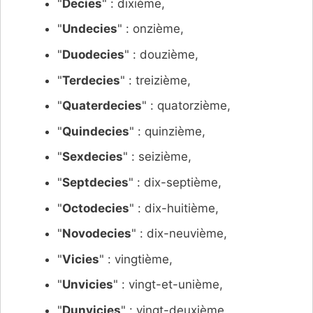
"
Decies
" : dixième,
"
Undecies
" : onzième,
"
Duodecies
" : douzième,
"
Terdecies
" : treizième,
"
Quaterdecies
" : quatorzième,
"
Quindecies
" : quinzième,
"
Sexdecies
" : seizième,
"
Septdecies
" : dix-septième,
"
Octodecies
" : dix-huitième,
"
Novodecies
" : dix-neuvième,
"
Vicies
" : vingtième,
"
Unvicies
" : vingt-et-unième,
"
Dunvicies
" : vingt-deuxième,