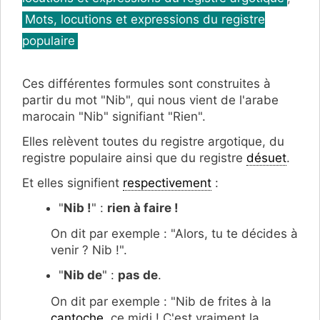
Mots, locutions et expressions du registre
populaire
Ces différentes formules sont construites à
partir du mot "Nib", qui nous vient de l'arabe
marocain "Nib" signifiant "Rien".
Elles relèvent toutes du registre argotique, du
registre populaire ainsi que du registre
désuet
.
Et elles signifient
respectivement
:
"
Nib !
" :
rien à faire !
On dit par exemple : "Alors, tu te décides à
venir ? Nib !".
"
Nib de
" :
pas de
.
On dit par exemple : "Nib de frites à la
cantoche
, ce midi ! C'est vraiment la