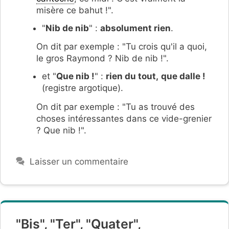
misère ce bahut !".
"
Nib de nib
" :
absolument rien
.
On dit par exemple : "Tu crois qu'il a quoi,
le gros Raymond ? Nib de nib !".
et "
Que nib !
" :
rien du tout,
que dalle !
(registre argotique).
On dit par exemple : "Tu as trouvé des
choses intéressantes dans ce vide-grenier
? Que nib !".
Laisser un commentaire
"Bis", "Ter", "Quater",