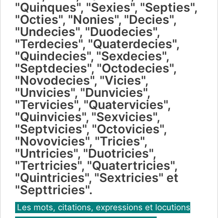
"Quinques", "Sexies", "Septies",
"Octies", "Nonies", "Decies",
"Undecies", "Duodecies",
"Terdecies", "Quaterdecies",
"Quindecies", "Sexdecies",
"Septdecies", "Octodecies",
"Novodecies", "Vicies",
"Unvicies", "Dunvicies",
"Tervicies", "Quatervicies",
"Quinvicies", "Sexvicies",
"Septvicies", "Octovicies",
"Novovicies", "Tricies",
"Untricies", "Duotricies",
"Tertricies", "Quatertricies",
"Quintricies", "Sextricies" et
"Septtricies".
Catégories
Les mots, citations, expressions et locutions