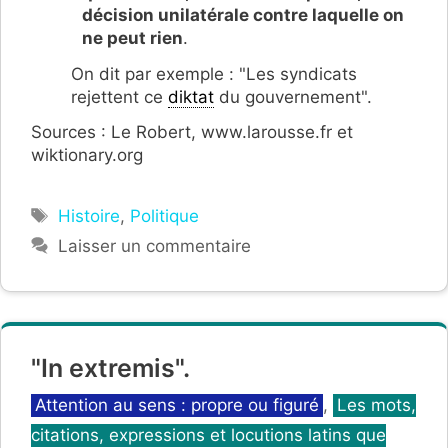
décision unilatérale contre laquelle on
ne peut rien
.
On dit par exemple : "Les syndicats
rejettent ce
diktat
du gouvernement".
Sources : Le Robert, www.larousse.fr et
wiktionary.org
Étiquettes
Histoire
,
Politique
Laisser un commentaire
"In extremis".
Catégories
Attention au sens : propre ou figuré
,
Les mots,
citations, expressions et locutions latins que