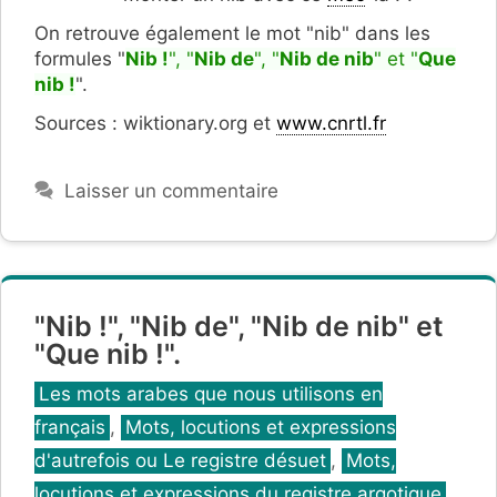
On retrouve également le mot "nib" dans les
formules "
Nib !
", "
Nib de
", "
Nib de nib
" et "
Que
nib !
".
Sources : wiktionary.org et
www.cnrtl.fr
Laisser un commentaire
"Nib !", "Nib de", "Nib de nib" et
"Que nib !".
Catégories
Les mots arabes que nous utilisons en
français
,
Mots, locutions et expressions
d'autrefois ou Le registre désuet
,
Mots,
locutions et expressions du registre argotique
,