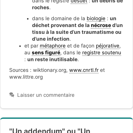
dans le registre
désuet
:
un débris de
roches
.
dans le domaine de la
biologie
:
un
déchet provenant de la
nécrose
d’un
tissu à la suite d’un traumatisme ou
d’une infection
.
et par
métaphore
et de façon
péjorative
,
au
sens figuré
, dans le
registre soutenu
:
un reste inutilisable
.
Sources : wiktionary.org,
www.cnrtl.fr
et
www.littre.org
Laisser un commentaire
"Un addendum" ou "Un