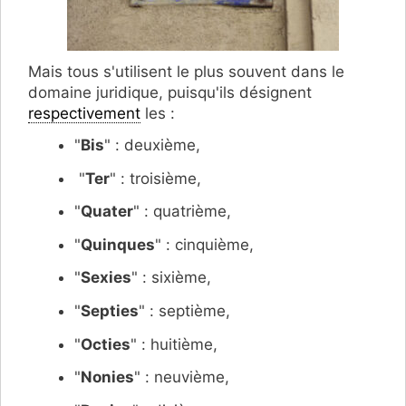
Mais tous s'utilisent le plus souvent dans le
domaine juridique, puisqu'ils désignent
respectivement
les :
"
Bis
" : deuxième,
"
Ter
" : troisième,
"
Quater
" : quatrième,
"
Quinques
" : cinquième,
"
Sexies
" : sixième,
"
Septies
" : septième,
"
Octies
" : huitième,
"
Nonies
" : neuvième,