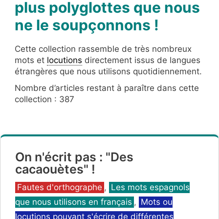
plus polyglottes que nous
ne le soupçonnons !
Cette collection rassemble de très nombreux
mots et
locutions
directement issus de langues
étrangères que nous utilisons quotidiennement.
Nombre d’articles restant à paraître dans cette
collection : 387
On n'écrit pas : "Des
cacaouètes" !
Catégories
Fautes d'orthographe
,
Les mots espagnols
que nous utilisons en français
,
Mots ou
locutions pouvant s'écrire de différentes