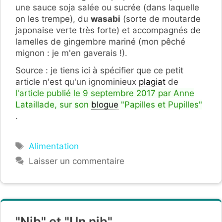
une sauce soja salée ou sucrée (dans laquelle
on les trempe), du
wasabi
(sorte de moutarde
japonaise verte très forte) et accompagnés de
lamelles de gingembre mariné (mon pêché
mignon : je m'en gaverais !).
Source : je tiens ici à spécifier que ce petit
article n'est qu'un ignominieux
plagiat
de
l'article publié le 9 septembre 2017 par Anne
Lataillade, sur son
blogue
"Papilles et Pupilles"
.
Étiquettes
Alimentation
Laisser un commentaire
"Nib" et "Un nib".