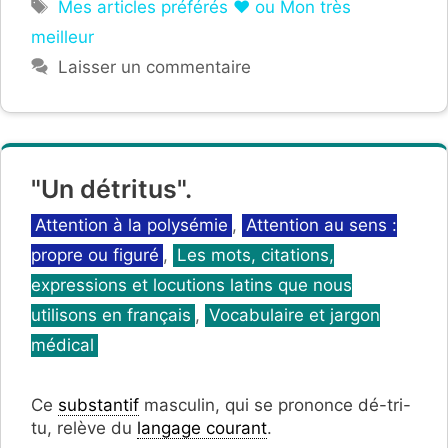
Étiquettes
Mes articles préférés ❤ ou Mon très
meilleur
Laisser un commentaire
"Un détritus".
Catégories
Attention à la polysémie
,
Attention au sens :
propre ou figuré
,
Les mots, citations,
expressions et locutions latins que nous
utilisons en français
,
Vocabulaire et jargon
médical
Ce
substantif
masculin, qui se prononce dé-tri-
tu, relève du
langage courant
.