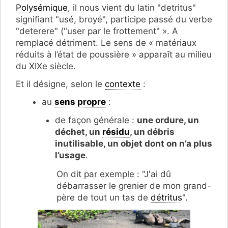
Polysémique
, il nous vient du latin "detritus"
signifiant "usé, broyé", participe passé du verbe
"deterere" ("user par le frottement" ». A
remplacé détriment. Le sens de « matériaux
réduits à l’état de poussière » apparaît au milieu
du XIXe siècle.
Et il désigne, selon le
contexte
:
au
sens propre
:
de façon générale :
une ordure, un
déchet, un
résidu
, un débris
inutilisable, un objet dont on n’a plus
l’usage
.
On dit par exemple : "J'ai dû
débarrasser le grenier de mon grand-
père de tout un tas de
détritus
".