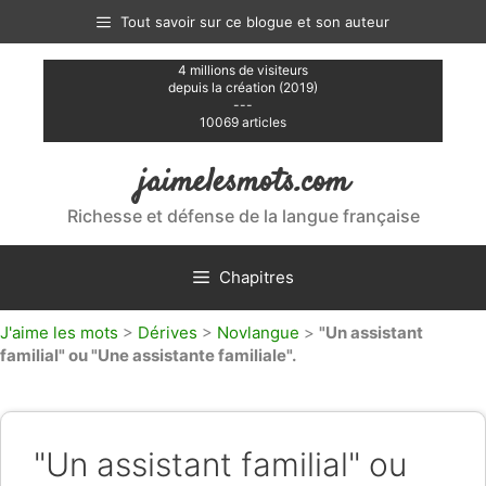
Aller
Tout savoir sur ce blogue et son auteur
au
contenu
4 millions de visiteurs
depuis la création (2019)
---
10069 articles
jaimelesmots.com
Richesse et défense de la langue française
Chapitres
J'aime les mots
>
Dérives
>
Novlangue
>
"Un assistant
familial" ou "Une assistante familiale".
"Un assistant familial" ou