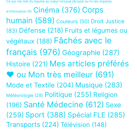
Ce qui me met du baume au coeur lorsque j’écoute ou lis les organes
Corps
Cinéma
(376)
d’information
(9)
humain
(589)
Droit Justice
Couleurs
(50)
Défense
(218)
Fruits et légumes ou
(83)
Fâchés avec le
végétaux
(188)
français
(976)
Géographie
(287)
Mes articles préférés
Histoire
(221)
❤ ou Mon très meilleur
(691)
Musique
(283)
Mode et Textile
(204)
Politique
(255)
Religion
Météorologie
(28)
Santé Médecine
(612)
Sexe
(196)
Sport
(388)
(259)
Spécial FLE
(285)
Transports
(224)
Télévision
(148)