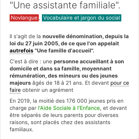
"Une assistante familiale".
Catégories
Novlangue
,
Vocabulaire et jargon du social
Il s'agit de la
nouvelle dénomination, depuis la
loi du 27 juin 2005, de ce que l'on appelait
autrefois
"Une famille d'accueil".
C'est à dire : une
personne accueillant
à son
domicile et dans sa famille,
mo
yennant
rémunération,
des mineurs ou des jeunes
majeurs
âgés de 18 à 21 ans. Et
devant
pour ce
faire
obtenir un agrément
En 2019, la moitié des 176 000 jeunes
pris en
charge par
l'Aide Sociale à l'Enfance
, et devant
être séparés de leurs parents pour diverses
raisons, sont placés chez des assistants
familiaux.