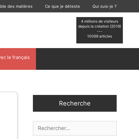
able des matières
Ce que je déteste
Qui suis-je ?
4 millions de visiteurs
depuis la création (2019)
---
10069 articles
ec le français
Recherche
Rechercher :