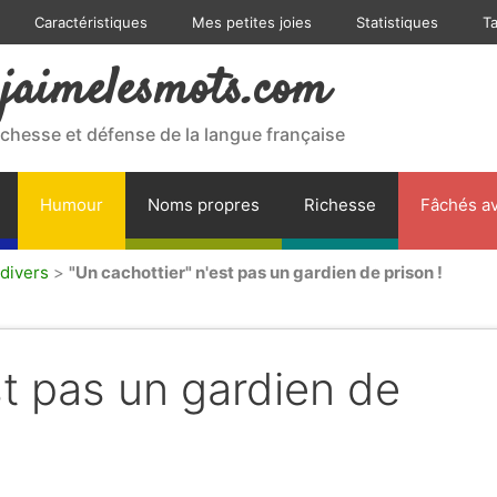
Caractéristiques
Mes petites joies
Statistiques
T
jaimelesmots.com
ichesse et défense de la langue française
Humour
Noms propres
Richesse
Fâchés av
divers
>
"Un cachottier" n'est pas un gardien de prison !
st pas un gardien de