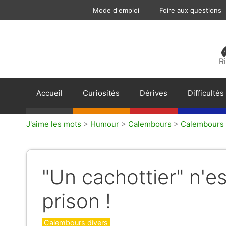
Aller
Mode d'emploi
Foire aux questions
au
contenu
R
Accueil
Curiosités
Dérives
Difficultés
J'aime les mots
>
Humour
>
Calembours
>
Calembours 
"Un cachottier" n'e
prison !
Catégories
Calembours divers