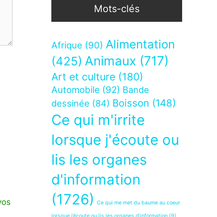
Mots-clés
Alimentation
Afrique
(90)
Animaux
(717)
(425)
Art et culture
(180)
Automobile
(92)
Bande
Boisson
(148)
dessinée
(84)
Ce qui m'irrite
lorsque j'écoute ou
lis les organes
d'information
(1726)
vos
Ce qui me met du baume au coeur
lorsque j’écoute ou lis les organes d’information
(9)