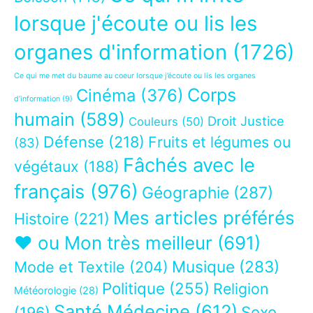
lorsque j'écoute ou lis les
organes d'information
(1726)
Ce qui me met du baume au coeur lorsque j’écoute ou lis les organes
Corps
Cinéma
(376)
d’information
(9)
humain
(589)
Droit Justice
Couleurs
(50)
Défense
(218)
Fruits et légumes ou
(83)
Fâchés avec le
végétaux
(188)
français
(976)
Géographie
(287)
Mes articles préférés
Histoire
(221)
❤ ou Mon très meilleur
(691)
Musique
(283)
Mode et Textile
(204)
Politique
(255)
Religion
Météorologie
(28)
Santé Médecine
(612)
Sexe
(196)