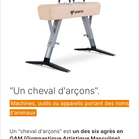
"Un cheval d'arçons".
Catégories
Machines, outils ou appareils portant des noms
d'animaux
Un "cheval d'arçons" est
un des six agrès en
GAM (Gymnastique Artistique Masculine)
.