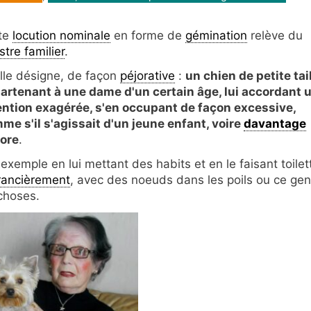
te
locution nominale
en forme de
gémination
relève du
stre familier
.
elle désigne, de façon
péjorative
:
un chien de petite tail
artenant à une dame d'un certain âge, lui accordant 
ention exagérée, s'en occupant de façon excessive,
me s'il s'agissait d'un jeune enfant, voire
davantage
ore
.
 exemple en lui mettant des habits et en le faisant toilet
rancièrement
, avec des noeuds dans les poils ou ce gen
choses.