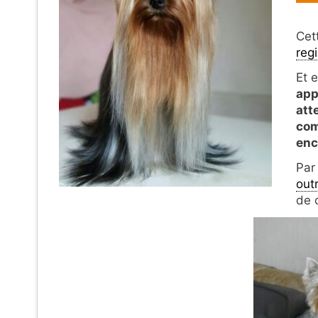
Cet
regi
Et 
app
att
com
enc
Par
out
de 