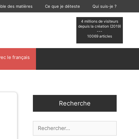
able des matières
Ce que je déteste
Qui suis-je ?
4 millions de visiteurs
depuis la création (2019)
---
10069 articles
ec le français
Recherche
Rechercher :