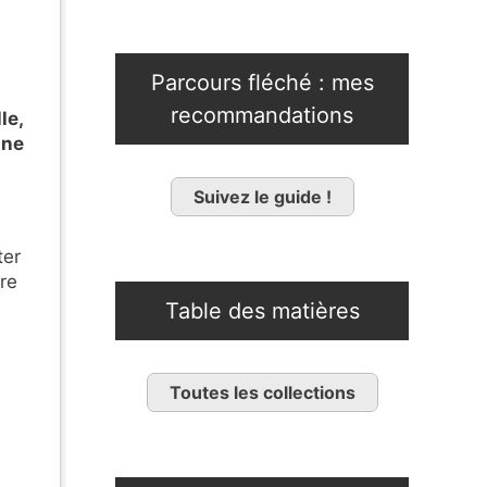
Parcours fléché : mes
recommandations
le,
une
Suivez le guide !
ter
re
Table des matières
Toutes les collections