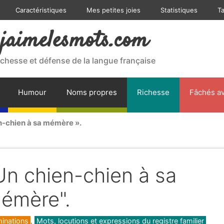
Caractéristiques
Mes petites joies
Statistiques
T
jaimelesmots.com
ichesse et défense de la langue française
Humour
Noms propres
Richesse
Fâchés av
n-chien à sa mémère ».
Un chien-chien à sa
émère".
gories
inations
,
Mots, locutions et expressions du registre familier