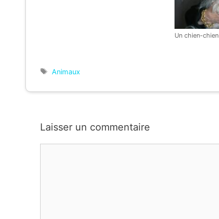
Un chien-chie
Étiquettes
Animaux
Laisser un commentaire
Commentaire