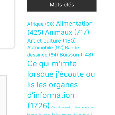
Mots-clés
Alimentation
Afrique
(90)
Animaux
(717)
(425)
Art et culture
(180)
Automobile
(92)
Bande
Boisson
(148)
dessinée
(84)
Ce qui m'irrite
lorsque j'écoute ou
lis les organes
d'information
(1726)
Ce qui me met du baume au coeur
lorsque j’écoute ou lis les organes d’information
(9)