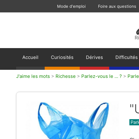
Aller
Mode d'emploi
Foire aux questions
au
contenu
R
Accueil
Curiosités
Dérives
Difficultés
J'aime les mots
>
Richesse
>
Parlez-vous le ... ?
>
Parle
"
Caté
Par