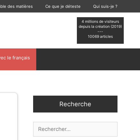
able des matières
Ce que je déteste
Qui suis-je ?
4 millions de visiteurs
depuis la création (2019)
---
10069 articles
ec le français
Recherche
Rechercher :