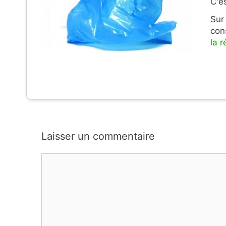
C'e
Sur
con
la r
Laisser un commentaire
Commentaire