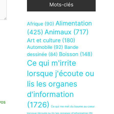
Mots-clés
Alimentation
Afrique
(90)
Animaux
(717)
(425)
Art et culture
(180)
Automobile
(92)
Bande
Boisson
(148)
dessinée
(84)
Ce qui m'irrite
lorsque j'écoute ou
lis les organes
d'information
vos
(1726)
Ce qui me met du baume au coeur
lorsque j’écoute ou lis les organes d’information
(9)