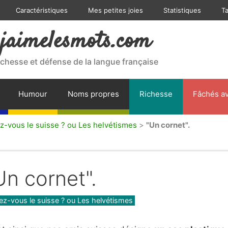
Caractéristiques
Mes petites joies
Statistiques
T
jaimelesmots.com
ichesse et défense de la langue française
Humour
Noms propres
Richesse
Fâchés av
z-vous le suisse ? ou Les helvétismes
>
"Un cornet".
Un cornet".
gories
lez-vous le suisse ? ou Les helvétismes