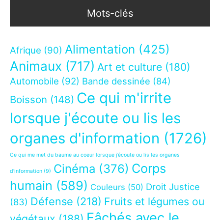
Mots-clés
Alimentation
(425)
Afrique
(90)
Animaux
(717)
Art et culture
(180)
Automobile
(92)
Bande dessinée
(84)
Ce qui m'irrite
Boisson
(148)
lorsque j'écoute ou lis les
organes d'information
(1726)
Ce qui me met du baume au coeur lorsque j’écoute ou lis les organes
Corps
Cinéma
(376)
d’information
(9)
humain
(589)
Droit Justice
Couleurs
(50)
Défense
(218)
Fruits et légumes ou
(83)
Fâchés avec le
végétaux
(188)