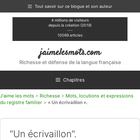
Aller
Tout savoir sur ce blogue et son auteur
au
contenu
4 millions de visiteurs
depuis la création (2019)
---
10069 articles
jaimelesmots.com
Richesse et défense de la langue française
Chapitres
J'aime les mots
>
Richesse
>
Mots, locutions et expressions
du registre familier
>
« Un écrivaillon ».
"Un écrivaillon".