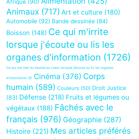
Alimentation
(425)
Afrique
(90)
Animaux
(717)
Art et culture
(180)
Automobile
(92)
Bande dessinée
(84)
Ce qui m'irrite
Boisson
(148)
lorsque j'écoute ou lis les
organes d'information
(1726)
Ce qui me met du baume au coeur lorsque j’écoute ou lis les organes
Corps
Cinéma
(376)
d’information
(9)
humain
(589)
Droit Justice
Couleurs
(50)
Défense
(218)
Fruits et légumes ou
(83)
Fâchés avec le
végétaux
(188)
français
(976)
Géographie
(287)
Mes articles préférés
Histoire
(221)