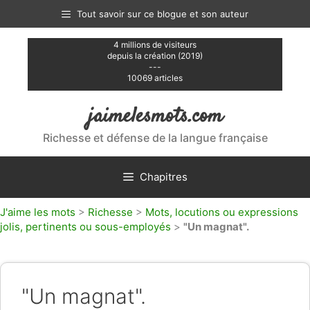
Aller
Tout savoir sur ce blogue et son auteur
au
contenu
4 millions de visiteurs
depuis la création (2019)
---
10069 articles
jaimelesmots.com
Richesse et défense de la langue française
Chapitres
J'aime les mots
>
Richesse
>
Mots, locutions ou expressions
jolis, pertinents ou sous-employés
>
"Un magnat".
"Un magnat".