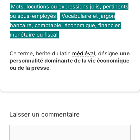
Catégories
Mots, locutions ou expressions jolis, pertinents
ou sous-employés
,
Vocabulaire et jargon
bancaire, comptable, économique, financier,
monétaire ou fiscal
Ce terme, hérité du latin
médiéval
, désigne
une
personnalité dominante de la vie économique
ou de la presse
.
Laisser un commentaire
Commentaire