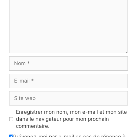
Nom
E-
mail
Site
web
Enregistrer mon nom, mon e-mail et mon site
dans le navigateur pour mon prochain
commentaire.
Prévenez-moi par e-mail en cas de réponse à