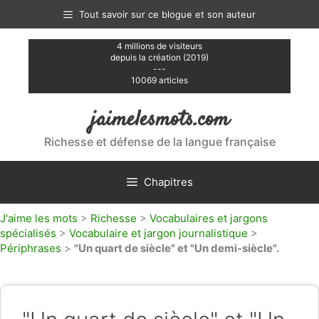
Aller
Tout savoir sur ce blogue et son auteur
au
contenu
4 millions de visiteurs
depuis la création (2019)
---
10069 articles
jaimelesmots.com
Richesse et défense de la langue française
Chapitres
J'aime les mots
>
Richesse
>
Vocabulaires et jargons
spécialisés
>
Vocabulaire et jargon journalistique
>
Périphrases
>
"Un quart de siècle" et "Un demi-siècle".