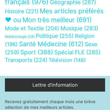
français
(976)
Géographie
(287)
Mes articles préférés
Histoire
(221)
❤ ou Mon très meilleur
(691)
Musique
(283)
Mode et Textile
(204)
Politique
(255)
Religion
Météorologie
(28)
Santé Médecine
(612)
Sexe
(196)
Sport
(388)
(259)
Spécial FLE
(285)
Transports
(224)
Télévision
(148)
Lettre d’information
Recevez gratuitement chaque mois une brève
sélection de mes meilleurs articles.