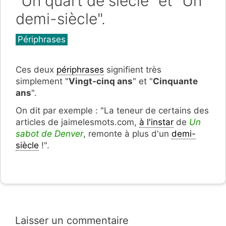
"Un quart de siècle" et "Un
demi-siècle".
Catégories
Périphrases
Ces deux
périphrases
signifient très
simplement "
Vingt-cinq ans
" et "
Cinquante
ans
".
On dit par exemple : "La teneur de certains des
articles de jaimelesmots.com,
à l'instar
de
Un
sabot de Denver
, remonte à plus d'un
demi-
siècle
!".
Laisser un commentaire