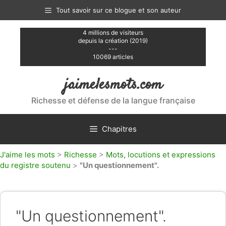
Aller
Tout savoir sur ce blogue et son auteur
au
contenu
4 millions de visiteurs
depuis la création (2019)
---
10069 articles
jaimelesmots.com
Richesse et défense de la langue française
Chapitres
J'aime les mots
>
Richesse
>
Mots, locutions et expressions
du registre soutenu
>
"Un questionnement".
"Un questionnement".