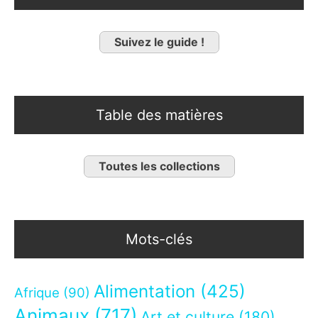
Suivez le guide !
Table des matières
Toutes les collections
Mots-clés
Alimentation
(425)
Afrique
(90)
Animaux
(717)
Art et culture
(180)