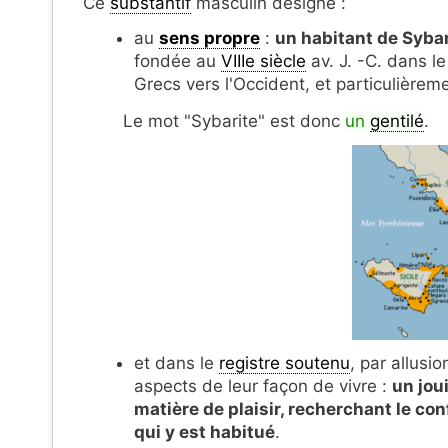
Ce
substantif
masculin désigne :
au
sens propre
:
un habitant de Sybar
fondée au
VIIIe siècle
av. J. -C. dans 
Grecs vers l'Occident, et particulière
Le mot "Sybarite" est donc
un
gentilé
.
et dans le
registre soutenu
, par allusi
aspects de leur façon de vivre :
un jou
matière de plaisir, recherchant le con
qui y est habitué
.