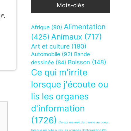
Mots-clés
)
".
Alimentation
Afrique
(90)
Animaux
(717)
(425)
Art et culture
(180)
Automobile
(92)
Bande
Boisson
(148)
dessinée
(84)
Ce qui m'irrite
lorsque j'écoute ou
lis les organes
d'information
(1726)
Ce qui me met du baume au coeur
lorsque j’écoute ou lis les organes d’information
(9)