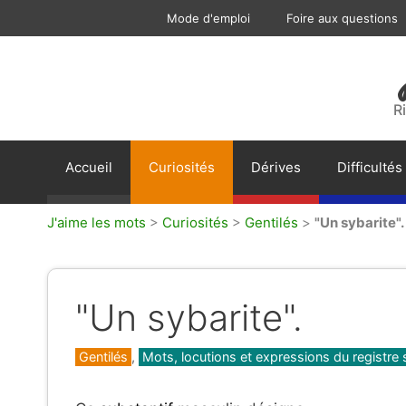
Aller
Mode d'emploi
Foire aux questions
au
contenu
R
Accueil
Curiosités
Dérives
Difficultés
J'aime les mots
>
Curiosités
>
Gentilés
>
"Un sybarite".
"Un sybarite".
Catégories
Gentilés
,
Mots, locutions et expressions du registre