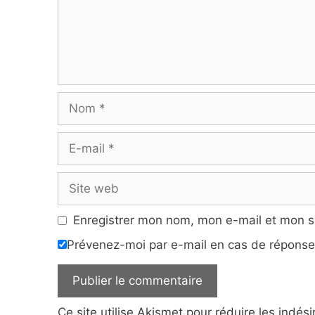
Nom
E-
mail
Site
web
Enregistrer mon nom, mon e-mail et mon s
Prévenez-moi par e-mail en cas de répons
Ce site utilise Akismet pour réduire les indés