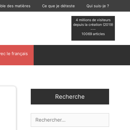
able des matières
Ce que je déteste
Qui suis-je ?
4 millions de visiteurs
depuis la création (2019)
---
10069 articles
ec le français
Recherche
Rechercher :