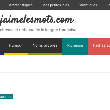
Caractéristiques
Mes petites joies
Statistiques
T
jaimelesmots.com
ichesse et défense de la langue française
Humour
Noms propres
Richesse
Fâchés av
 soutenu