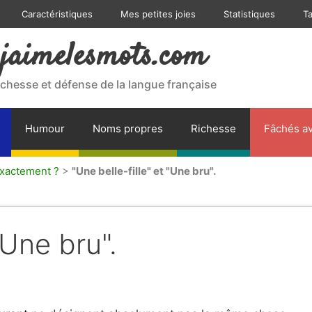
Caractéristiques
Mes petites joies
Statistiques
T
jaimelesmots.com
ichesse et défense de la langue française
Humour
Noms propres
Richesse
Fâchés av
exactement ?
>
"Une belle-fille" et "Une bru".
"Une bru".