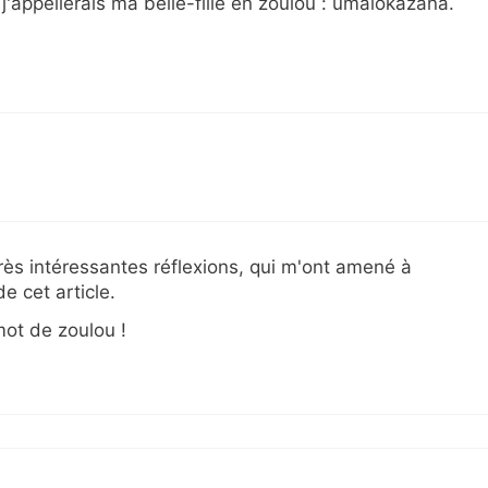
 j'appellerais ma belle-fille en zoulou : umalokazana.
rès intéressantes réflexions, qui m'ont amené à
e cet article.
mot de zoulou !