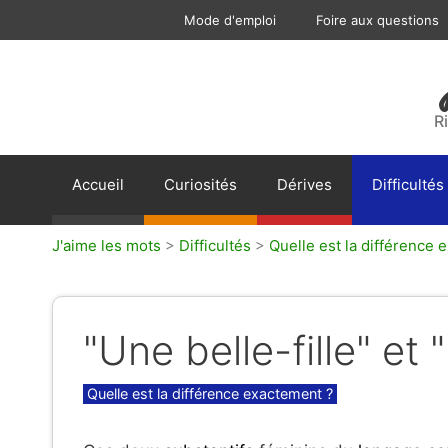
Aller
Mode d'emploi
Foire aux questions
au
contenu
R
Accueil
Curiosités
Dérives
Difficultés
J'aime les mots
>
Difficultés
>
Quelle est la différence 
"Une belle-fille" et 
Catégories
Quelle est la différence exactement ?