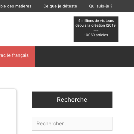
able des matières
Ce que je déteste
Qui suis-je ?
4 millions de visiteurs
depuis la création (2019)
---
10069 articles
ec le français
Recherche
Rechercher :