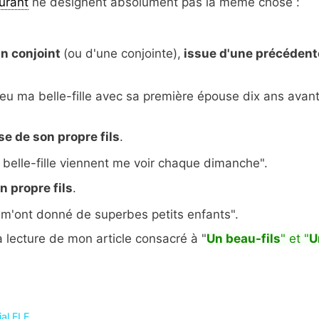
urant
ne désignent absolument pas la même chose :
'un conjoint
(ou d'une conjointe),
issue d'une précédent
eu ma belle-fille avec sa première épouse dix ans avan
se de son propre fils
.
 belle-fille viennent me voir chaque dimanche".
n propre fils
.
u m'ont donné de superbes petits enfants".
 lecture de mon article consacré à "
Un beau-fils
" et "
U
ial FLE