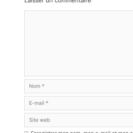
Laisser un commentaire
Commentaire
Nom
E-
mail
Site
web