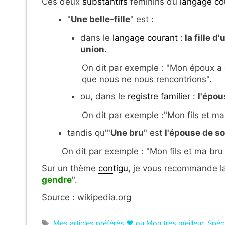
Ces deux
substantifs
féminins du
langage co
"
Une belle-fille
" est :
dans le
langage courant
:
la
fille d
union
.
On dit par exemple : "Mon époux a 
que nous ne nous rencontrions".
ou, dans le
registre familier
:
l'épou
On dit par exemple :"Mon fils et ma
tandis qu'"
Une bru
" est
l'épouse de so
On dit par exemple : "Mon fils et ma br
Sur un thème
contigu
, je vous recommande la
gendre
".
Source : wikipedia.org
Étiquettes
Mes articles préférés ❤ ou Mon très meilleur
,
Spéc