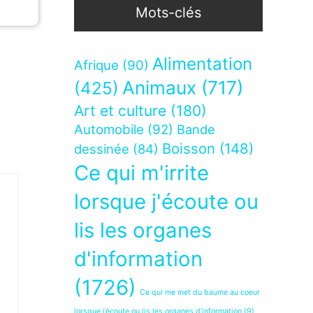
Mots-clés
Alimentation
Afrique
(90)
Animaux
(717)
(425)
Art et culture
(180)
Automobile
(92)
Bande
Boisson
(148)
dessinée
(84)
Ce qui m'irrite
lorsque j'écoute ou
lis les organes
d'information
(1726)
Ce qui me met du baume au coeur
lorsque j’écoute ou lis les organes d’information
(9)