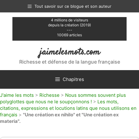
Aller
Tout savoir sur ce blogue et son auteur
au
contenu
4 millions de visiteurs
depuis la création (2019)
---
10069 articles
jaimelesmots.com
Richesse et défense de la langue française
Chapitres
J'aime les mots
>
Richesse
>
Nous sommes souvent plus
polyglottes que nous ne le soupçonnons !
>
Les mots,
citations, expressions et locutions latins que nous utilisons en
français
>
"Une création ex nihilo" et "Une création ex
materia".