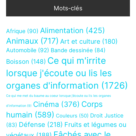
Mots-clés
Alimentation
(425)
Afrique
(90)
Animaux
(717)
Art et culture
(180)
Automobile
(92)
Bande dessinée
(84)
Ce qui m'irrite
Boisson
(148)
lorsque j'écoute ou lis les
organes d'information
(1726)
Ce qui me met du baume au coeur lorsque j’écoute ou lis les organes
Corps
Cinéma
(376)
d’information
(9)
humain
(589)
Droit Justice
Couleurs
(50)
Défense
(218)
Fruits et légumes ou
(83)
Fâchés avec le
végétaux
(188)