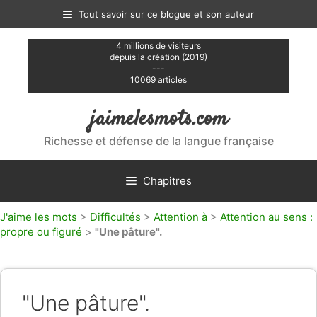
Aller
Tout savoir sur ce blogue et son auteur
au
contenu
4 millions de visiteurs
depuis la création (2019)
---
10069 articles
jaimelesmots.com
Richesse et défense de la langue française
Chapitres
J'aime les mots
>
Difficultés
>
Attention à
>
Attention au sens :
propre ou figuré
>
"Une pâture".
"Une pâture".