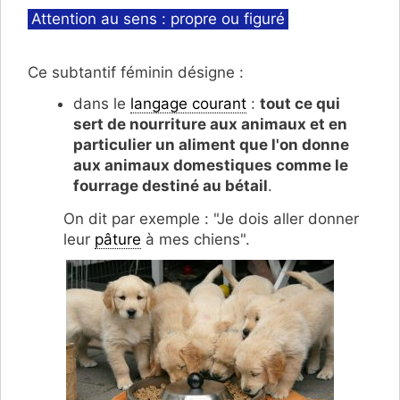
Catégories
Attention au sens : propre ou figuré
Ce subtantif féminin désigne :
dans le
langage courant
:
tout ce qui
sert de nourriture aux animaux et en
particulier un aliment que l'on donne
aux animaux domestiques comme le
fourrage destiné au bétail
.
On dit par exemple : "Je dois aller donner
leur
pâture
à mes chiens".