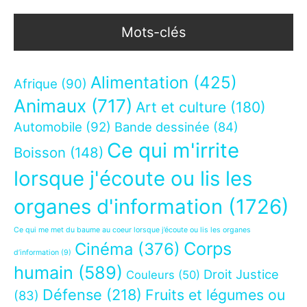
Mots-clés
Alimentation
(425)
Afrique
(90)
Animaux
(717)
Art et culture
(180)
Automobile
(92)
Bande dessinée
(84)
Ce qui m'irrite
Boisson
(148)
lorsque j'écoute ou lis les
organes d'information
(1726)
Ce qui me met du baume au coeur lorsque j’écoute ou lis les organes
Corps
Cinéma
(376)
d’information
(9)
humain
(589)
Droit Justice
Couleurs
(50)
Défense
(218)
Fruits et légumes ou
(83)