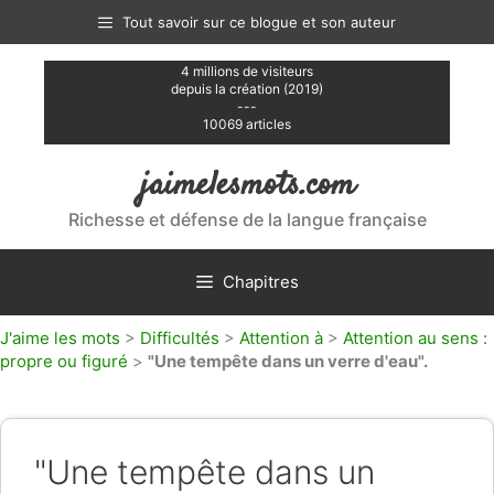
Aller
Tout savoir sur ce blogue et son auteur
au
contenu
4 millions de visiteurs
depuis la création (2019)
---
10069 articles
jaimelesmots.com
Richesse et défense de la langue française
Chapitres
J'aime les mots
>
Difficultés
>
Attention à
>
Attention au sens :
propre ou figuré
>
"Une tempête dans un verre d'eau".
"Une tempête dans un