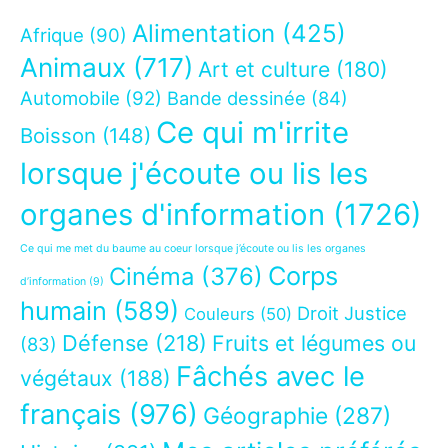
Alimentation
(425)
Afrique
(90)
Animaux
(717)
Art et culture
(180)
Automobile
(92)
Bande dessinée
(84)
Ce qui m'irrite
Boisson
(148)
lorsque j'écoute ou lis les
organes d'information
(1726)
Ce qui me met du baume au coeur lorsque j’écoute ou lis les organes
Corps
Cinéma
(376)
d’information
(9)
humain
(589)
Droit Justice
Couleurs
(50)
Défense
(218)
Fruits et légumes ou
(83)
Fâchés avec le
végétaux
(188)
français
(976)
Géographie
(287)