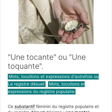
"Une tocante" ou "Une
toquante".
Catégories
Mots, locutions et expressions d'autrefois ou
Le registre désuet
,
Mots, locutions et
expressions du registre populaire
Ce
substantif
féminin du registre populaire et