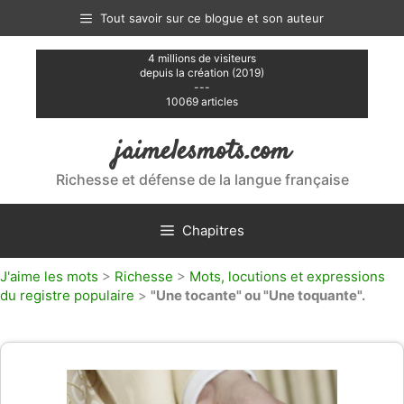
Aller
Tout savoir sur ce blogue et son auteur
au
contenu
4 millions de visiteurs
depuis la création (2019)
---
10069 articles
jaimelesmots.com
Richesse et défense de la langue française
Chapitres
J'aime les mots
>
Richesse
>
Mots, locutions et expressions
du registre populaire
>
"Une tocante" ou "Une toquante".