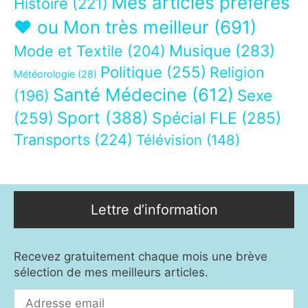
Mes articles préférés
Histoire
(221)
❤ ou Mon très meilleur
(691)
Musique
(283)
Mode et Textile
(204)
Politique
(255)
Religion
Météorologie
(28)
Santé Médecine
(612)
Sexe
(196)
Sport
(388)
(259)
Spécial FLE
(285)
Transports
(224)
Télévision
(148)
Lettre d’information
Recevez gratuitement chaque mois une brève
sélection de mes meilleurs articles.