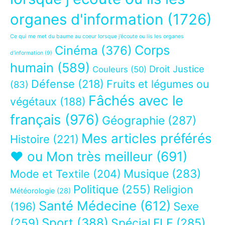
organes d'information
(1726)
Ce qui me met du baume au coeur lorsque j’écoute ou lis les organes
Corps
Cinéma
(376)
d’information
(9)
humain
(589)
Droit Justice
Couleurs
(50)
Défense
(218)
Fruits et légumes ou
(83)
Fâchés avec le
végétaux
(188)
français
(976)
Géographie
(287)
Mes articles préférés
Histoire
(221)
❤ ou Mon très meilleur
(691)
Musique
(283)
Mode et Textile
(204)
Politique
(255)
Religion
Météorologie
(28)
Santé Médecine
(612)
Sexe
(196)
Sport
(388)
(259)
Spécial FLE
(285)