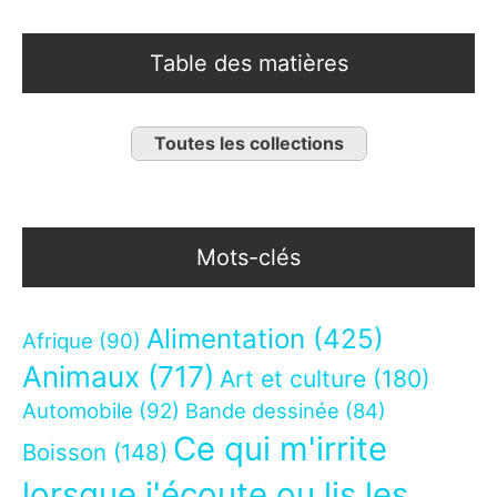
Table des matières
Toutes les collections
Mots-clés
Alimentation
(425)
Afrique
(90)
Animaux
(717)
Art et culture
(180)
Automobile
(92)
Bande dessinée
(84)
Ce qui m'irrite
Boisson
(148)
lorsque j'écoute ou lis les