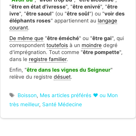
"
être en état d'ivresse
", "
ê
tre enivré
", "
être
ivre
", "
être saoul
" (ou "
être soûl
") ou "
voir des
éléphants roses
" appartiennent au
langage
courant
.
De même que
"
être éméché
" ou "
être gai
", qui
correspondent
toutefois
à un
moindre
degré
d'imprégnation. Tout comme "
être pompette
",
dans le
registre familier
.
Enfin, "
être dans les vignes du Seigneur
"
relève du registre
désuet
.
Étiquettes
Boisson
,
Mes articles préférés ❤ ou Mon
très meilleur
,
Santé Médecine