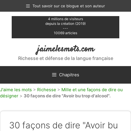
Aller
Tout savoir sur ce blogue et son auteur
au
contenu
4 millions de visiteurs
depuis la création (2019)
---
10069 articles
jaimelesmots.com
Richesse et défense de la langue française
Chapitres
J'aime les mots
>
Richesse
>
Mille et une façons de dire ou
désigner
>
30 façons de dire "Avoir bu trop d'alcool".
30 façons de dire "Avoir bu