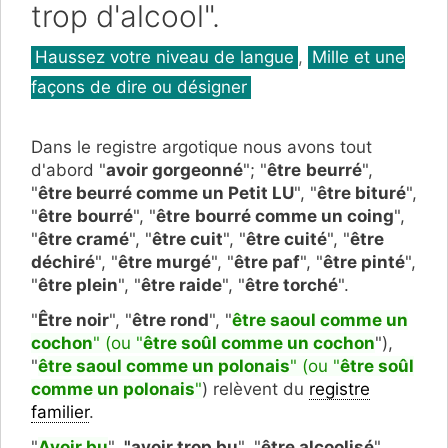
trop d'alcool".
Catégories
Haussez votre niveau de langue
,
Mille et une
façons de dire ou désigner
Dans le registre argotique nous avons tout
d'abord "
avoir gorgeonné
"; "
être
beurré
",
"
être beurré comme un Petit LU
", "
être bituré
",
"
être
bourré
", "
être
bourré comme un coing
",
"
être cramé
", "
être cuit
", "
être cuité
", "
être
déchiré
", "
être murgé
", "
être paf
", "
être pinté
",
"
être plein
", "
être raide
", "
être torché
".
"
Être noir
", "
être rond
", "
être saoul comme un
cochon
" (ou "
être soûl comme un cochon
"),
"
être saoul comme un polonais
" (ou "
être soûl
comme un polonais
"
) relèvent du
registre
familier
.
"
Avoir bu
",
"avoir trop bu
", "
être alcoolisé
",