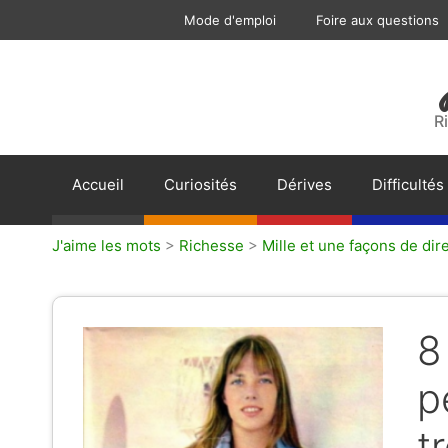
Aller
Mode d'emploi
Foire aux questions
au
contenu
R
Accueil
Curiosités
Dérives
Difficultés
J'aime les mots
>
Richesse
>
Mille et une façons de dir
8
p
t