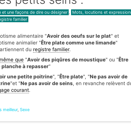
gories
e et une façons de dire ou désigner
,
Mots, locutions et expression
gistre familier
iotisme alimentaire "
Avoir des oeufs sur le plat
" et
iotisme animalier "
Être plate comme une limande
"
artiennent du
registre familier
.
même que
"
Avoir des piqûres de moustique
" ou "
Être
 planche à repasser
"
oir une petite poitrine
", "
Être plate
", "
Ne pas avoir de
trine
"et "
Ne pas avoir de seins
, en revanche relèvent d
gage courant
.
 meilleur
,
Sexe