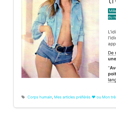
Caté
Mill
du re
L'id
l'id
app
De 
une
"
Av
poi
lan
Étiquettes
Corps humain
,
Mes articles préférés ❤ ou Mon très