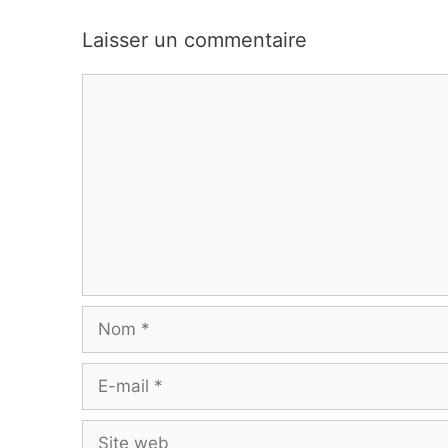
Laisser un commentaire
Commentaire
Nom
E-
mail
Site