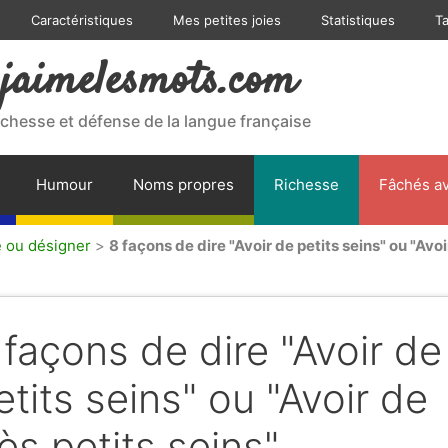
Caractéristiques
Mes petites joies
Statistiques
T
jaimelesmots.com
ichesse et défense de la langue française
Humour
Noms propres
Richesse
Fâchés av
e ou désigner
>
8 façons de dire "Avoir de petits seins" ou "Avoir
 façons de dire "Avoir de
etits seins" ou "Avoir de
rès petits seins".