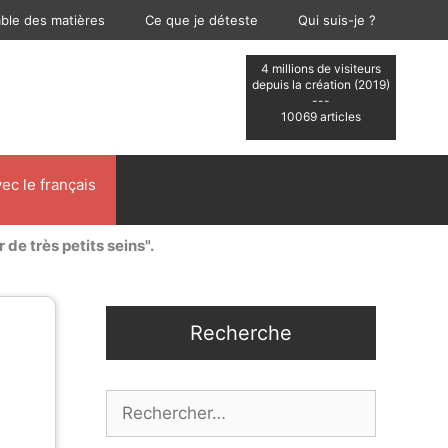
able des matières
Ce que je déteste
Qui suis-je ?
4 millions de visiteurs
depuis la création (2019)
---
10069 articles
ec le français
 de très petits seins".
Recherche
Rechercher :