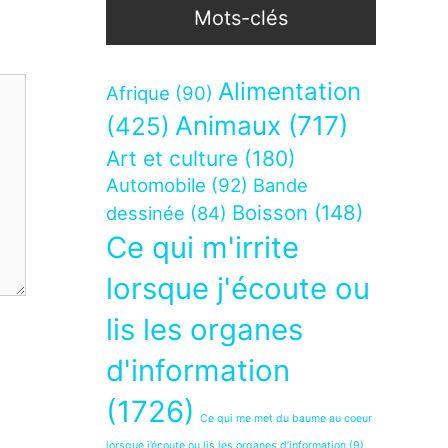
Mots-clés
Alimentation
Afrique
(90)
Animaux
(717)
(425)
Art et culture
(180)
Automobile
(92)
Bande
Boisson
(148)
dessinée
(84)
Ce qui m'irrite
lorsque j'écoute ou
lis les organes
d'information
(1726)
Ce qui me met du baume au coeur
lorsque j’écoute ou lis les organes d’information
(9)