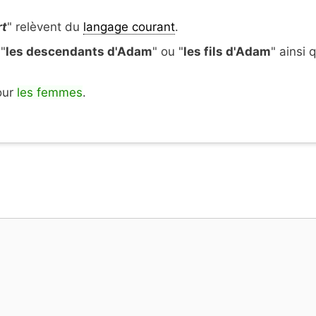
rt
" relèvent du
langage courant
.
"
les descendants d'Adam
" ou "
les fils d'Adam
" ainsi 
our
les femmes
.