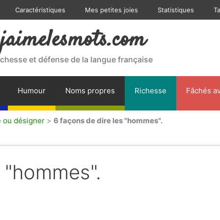
Caractéristiques
Mes petites joies
Statistiques
T
jaimelesmots.com
ichesse et défense de la langue française
Humour
Noms propres
Richesse
Fâchés av
e ou désigner
>
6 façons de dire les "hommes".
s "hommes".