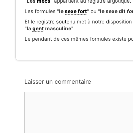
"
Les
mecs
" appartient au registre argotique.
Les formules "
le
sexe fort
" ou "
le sexe dit
fo
Et le
registre soutenu
met à notre disposition 
"
la
gent
masculine
".
Le pendant de ces mêmes formules existe p
Laisser un commentaire
Commentaire