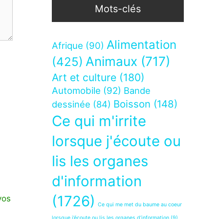
Mots-clés
Alimentation
Afrique
(90)
Animaux
(717)
(425)
Art et culture
(180)
Automobile
(92)
Bande
Boisson
(148)
dessinée
(84)
Ce qui m'irrite
lorsque j'écoute ou
lis les organes
d'information
(1726)
vos
Ce qui me met du baume au coeur
lorsque j’écoute ou lis les organes d’information
(9)