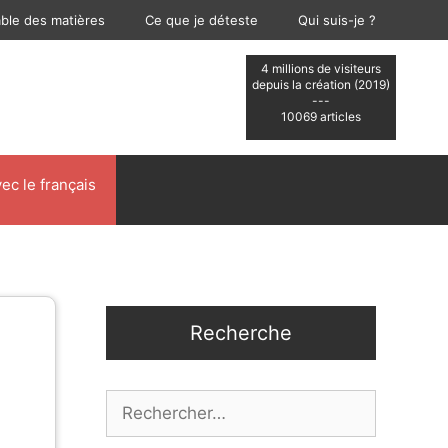
able des matières
Ce que je déteste
Qui suis-je ?
4 millions de visiteurs
depuis la création (2019)
---
10069 articles
ec le français
Recherche
Rechercher :