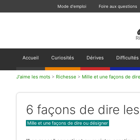
Aller
Mode d'emploi
Foire aux questions
au
contenu
R
Accueil
Curiosités
Dérives
Difficultés
J'aime les mots
>
Richesse
>
Mille et une façons de dir
6 façons de dire le
Catégories
Mille et une façons de dire ou désigner