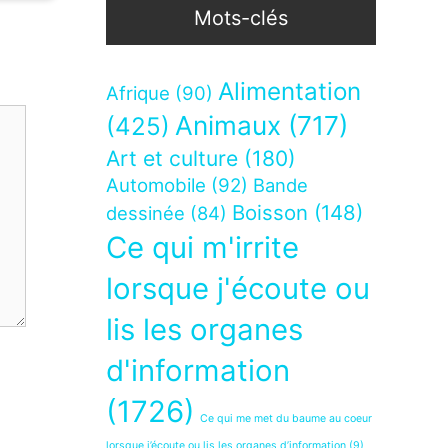
Mots-clés
Alimentation
Afrique
(90)
Animaux
(717)
(425)
Art et culture
(180)
Automobile
(92)
Bande
Boisson
(148)
dessinée
(84)
Ce qui m'irrite
lorsque j'écoute ou
lis les organes
d'information
(1726)
Ce qui me met du baume au coeur
lorsque j’écoute ou lis les organes d’information
(9)