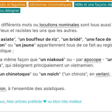
ruits et légumes
,
Idiotismes chromatiques
,
Mille et une façons de
 ou désigner
 différents mots ou
locutions nominales
sont tous aussi
rieux et racistes les uns que les autres.
 asiate
", "
un bouffeur de riz
", "
un bridé"
, "
une face de
ron
" ou "
un jaune
" appartiennent tous de ce fait au regi
otique :
la même façon que "
un niakoué
" ou - par
apocope
- "
u
k
", qui désignent principalement un vietnamien.
un chinetoque
" ou "
un noich
" ("un chinois", en
verlan
),
ion
, à l'ensemble des asiatiques.
aux
,
Mes articles préférés ❤ ou Mon très meilleur