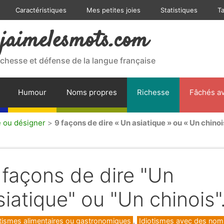
Caractéristiques
Mes petites joies
Statistiques
T
jaimelesmots.com
ichesse et défense de la langue française
Humour
Noms propres
Richesse
Fâchés av
e ou désigner
>
9 façons de dire « Un asiatique » ou « Un chinoi
 façons de dire "Un
siatique" ou "Un chinois"
gories
otismes alimentaires ou gastronomiques
,
Idiotismes avec des nom