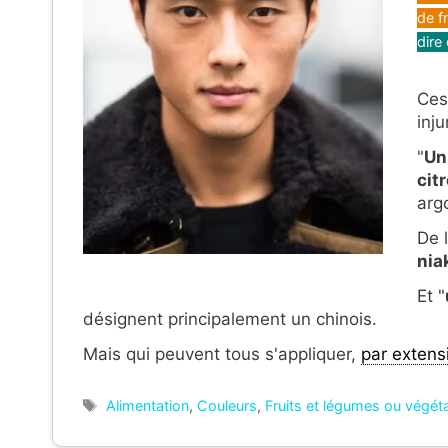
de f
dire
Ces
inju
"
Un
cit
arg
De 
nia
Et "
désignent principalement un chinois.
Mais qui peuvent tous s'appliquer,
par extens
Étiquettes
Alimentation
,
Couleurs
,
Fruits et légumes ou végét