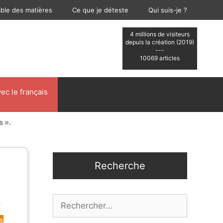
able des matières
Ce que je déteste
Qui suis-je ?
4 millions de visiteurs
depuis la création (2019)
---
10069 articles
ec le français
s ».
Recherche
.
Rechercher :
s