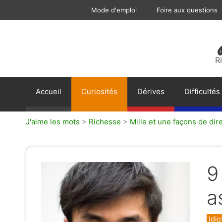
Aller
Mode d'emploi
Foire aux questions
au
contenu
R
Accueil
Curiosités
Dérives
Difficultés
J'aime les mots
>
Richesse
>
Mille et une façons de dir
9
a
Caté
Idi