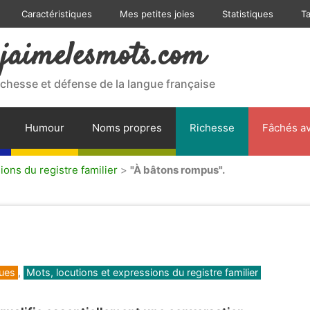
Caractéristiques
Mes petites joies
Statistiques
T
jaimelesmots.com
ichesse et défense de la langue française
Humour
Noms propres
Richesse
Fâchés av
ions du registre familier
>
"À bâtons rompus".
ques
,
Mots, locutions et expressions du registre familier