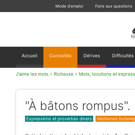
Aller
Mode d'emploi
Foire aux questions
au
contenu
R
Accueil
Curiosités
Dérives
Difficultés
J'aime les mots
>
Richesse
>
Mots, locutions et express
"À bâtons rompus".
Catégories
Expressions et proverbes divers
,
Idiotismes botani