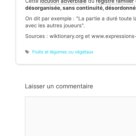
Cette
locution adverbiale
du
registre familier
désorganisée, sans continuité, désordonné
On dit par exemple : "La partie a duré toute
avec les autres joueurs".
Sources : wiktionary.org et www.expressions-
Étiquettes
Fruits et légumes ou végétaux
Laisser un commentaire
Commentaire