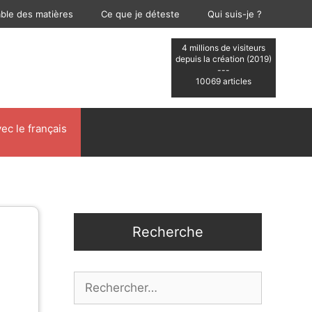
able des matières
Ce que je déteste
Qui suis-je ?
4 millions de visiteurs
depuis la création (2019)
---
10069 articles
ec le français
Recherche
Rechercher :