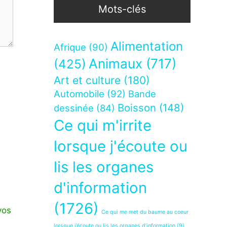
Mots-clés
Alimentation
Afrique
(90)
Animaux
(717)
(425)
Art et culture
(180)
Automobile
(92)
Bande
Boisson
(148)
dessinée
(84)
Ce qui m'irrite
lorsque j'écoute ou
lis les organes
d'information
(1726)
vos
Ce qui me met du baume au coeur
lorsque j’écoute ou lis les organes d’information
(9)