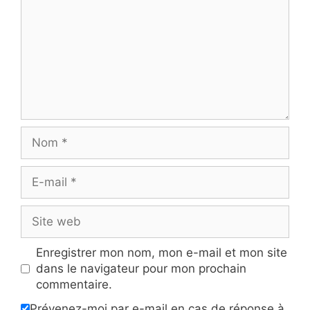
Nom
E-
mail
Site
web
Enregistrer mon nom, mon e-mail et mon site
dans le navigateur pour mon prochain
commentaire.
Prévenez-moi par e-mail en cas de réponse à