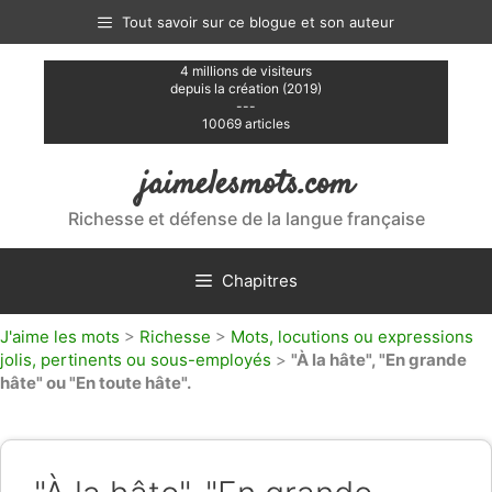
Aller
Tout savoir sur ce blogue et son auteur
au
contenu
4 millions de visiteurs
depuis la création (2019)
---
10069 articles
jaimelesmots.com
Richesse et défense de la langue française
Chapitres
J'aime les mots
>
Richesse
>
Mots, locutions ou expressions
jolis, pertinents ou sous-employés
>
"À la hâte", "En grande
hâte" ou "En toute hâte".