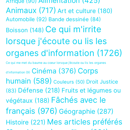
Alimentation
(425)
Afrique
(90)
Animaux
(717)
Art et culture
(180)
Automobile
(92)
Bande dessinée
(84)
Ce qui m'irrite
Boisson
(148)
lorsque j'écoute ou lis les
organes d'information
(1726)
Ce qui me met du baume au coeur lorsque j’écoute ou lis les organes
Corps
Cinéma
(376)
d’information
(9)
humain
(589)
Droit Justice
Couleurs
(50)
Défense
(218)
Fruits et légumes ou
(83)
Fâchés avec le
végétaux
(188)
français
(976)
Géographie
(287)
Mes articles préférés
Histoire
(221)