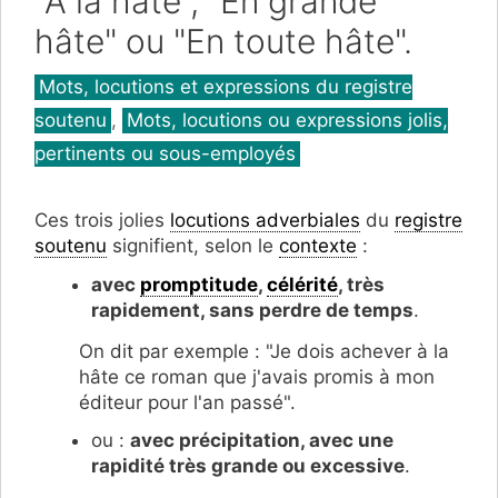
"À la hâte", "En grande
hâte" ou "En toute hâte".
Catégories
Mots, locutions et expressions du registre
soutenu
,
Mots, locutions ou expressions jolis,
pertinents ou sous-employés
Ces trois jolies
locutions adverbiales
du
registre
soutenu
signifient, selon le
contexte
:
avec
promptitude
,
célérité
, très
rapidement, sans perdre de temps
.
On dit par exemple : "Je dois achever à la
hâte ce roman que j'avais promis à mon
éditeur pour l'an passé".
ou :
a
vec précipitation, avec
une
rapidité très grande ou excessive
.