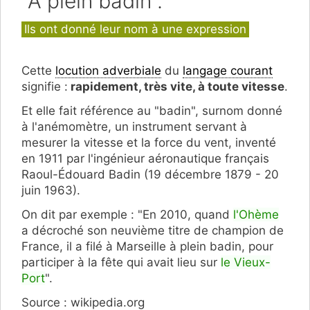
"À plein badin".
Catégories
Ils ont donné leur nom à une expression
Cette
locution adverbiale
du
langage courant
signifie :
rapidement, très vite, à toute vitesse
.
Et elle fait référence au "badin", surnom donné
à l'anémomètre, un instrument servant à
mesurer la vitesse et la force du vent, inventé
en 1911 par l'ingénieur aéronautique français
Raoul-Édouard Badin (19 décembre 1879 - 20
juin 1963).
On dit par exemple : "En 2010, quand
l'Ohème
a décroché son neuvième titre de champion de
France, il a filé à Marseille à plein badin, pour
participer à la fête qui avait lieu sur
le Vieux-
Port
".
Source : wikipedia.org