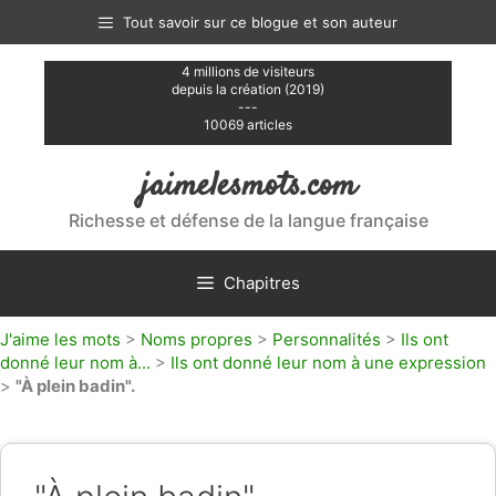
Aller
Tout savoir sur ce blogue et son auteur
au
contenu
4 millions de visiteurs
depuis la création (2019)
---
10069 articles
jaimelesmots.com
Richesse et défense de la langue française
Chapitres
J'aime les mots
>
Noms propres
>
Personnalités
>
Ils ont
donné leur nom à...
>
Ils ont donné leur nom à une expression
>
"À plein badin".