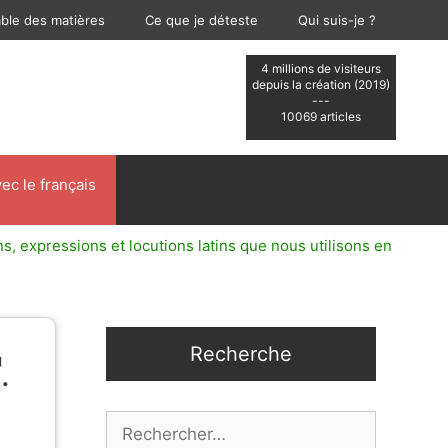
able des matières
Ce que je déteste
Qui suis-je ?
4 millions de visiteurs
depuis la création (2019)
---
10069 articles
ec le français
ns, expressions et locutions latins que nous utilisons en
Recherche
.
Rechercher :