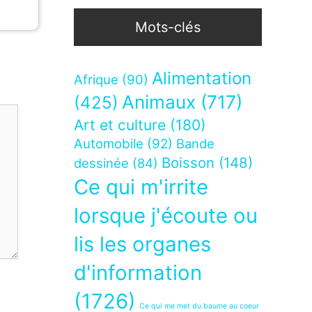
Mots-clés
Alimentation
Afrique
(90)
Animaux
(717)
(425)
Art et culture
(180)
Automobile
(92)
Bande
Boisson
(148)
dessinée
(84)
Ce qui m'irrite
lorsque j'écoute ou
lis les organes
d'information
(1726)
Ce qui me met du baume au coeur