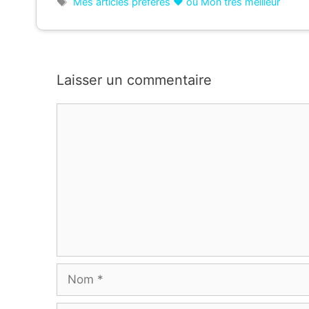
Étiquettes
Mes articles préférés ❤ ou Mon très meilleur
Laisser un commentaire
Commentaire
Nom