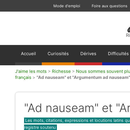
Aller
Mode d'emploi
Foire aux questions
au
contenu
R
Accueil
Curiosités
Dérives
Difficultés
J'aime les mots
>
Richesse
>
Nous sommes souvent plus
français
>
"Ad nauseam" et "Argumentum ad nauseam"
"Ad nauseam" et "
Catégories
Les mots, citations, expressions et locutions latins qu
registre soutenu