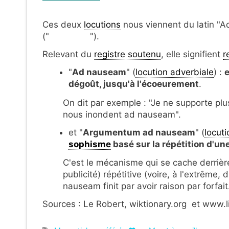
Ces deux
locutions
nous viennent du latin "A
(" ").
Relevant du
registre soutenu
, elle signifient
r
"
Ad nauseam
" (
locution adverbiale
) :
e
dégoût, jusqu'à l'écoeurement
.
On dit par exemple : "Je ne supporte plu
nous inondent ad nauseam".
et "
Argumentum ad nauseam
" (
locut
sophisme
basé sur la répétition d'un
C'est le mécanisme qui se cache derrière
publicité) répétitive (voire, à l'extrême,
nauseam finit par avoir raison par forfait
Sources : Le Robert, wiktionary.org et www.li