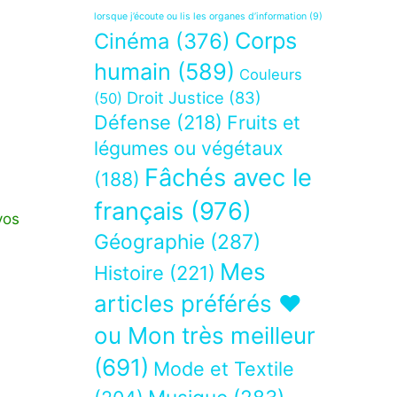
lorsque j’écoute ou lis les organes d’information
(9)
Corps
Cinéma
(376)
humain
(589)
Couleurs
Droit Justice
(83)
(50)
Défense
(218)
Fruits et
légumes ou végétaux
Fâchés avec le
(188)
français
(976)
vos
Géographie
(287)
Mes
Histoire
(221)
articles préférés ❤
ou Mon très meilleur
(691)
Mode et Textile