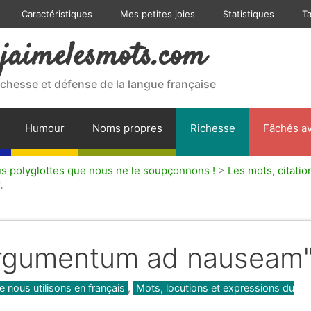
Caractéristiques
Mes petites joies
Statistiques
T
jaimelesmots.com
ichesse et défense de la langue française
Humour
Noms propres
Richesse
Fâchés av
 polyglottes que nous ne le soupçonnons !
>
Les mots, citatio
.
Argumentum ad nauseam"
e nous utilisons en français
,
Mots, locutions et expressions du