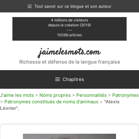
Aller
Tout savoir sur ce blogue et son auteur
au
contenu
4 millions de visiteurs
depuis la création (2019)
---
10069 articles
jaimelesmots.com
Richesse et défense de la langue française
Chapitres
J'aime les mots
>
Noms propres
>
Personnalités
>
Patronymes
>
Patronymes constitués de noms d'animaux
>
"Alexis
Lévrier".