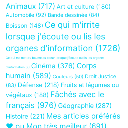
Animaux
(717)
Art et culture
(180)
Automobile
(92)
Bande dessinée
(84)
Ce qui m'irrite
Boisson
(148)
lorsque j'écoute ou lis les
organes d'information
(1726)
Ce qui me met du baume au coeur lorsque j’écoute ou lis les organes
Corps
Cinéma
(376)
d’information
(9)
humain
(589)
Droit Justice
Couleurs
(50)
Défense
(218)
Fruits et légumes ou
(83)
Fâchés avec le
végétaux
(188)
français
(976)
Géographie
(287)
Mes articles préférés
Histoire
(221)
❤ ou Mon très meilleur
(691)