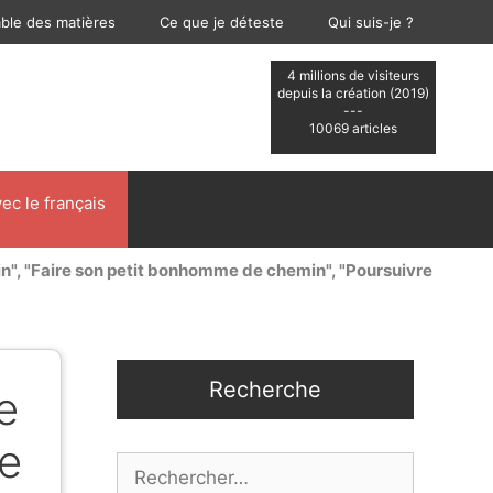
able des matières
Ce que je déteste
Qui suis-je ?
4 millions de visiteurs
depuis la création (2019)
---
10069 articles
ec le français
n", "Faire son petit bonhomme de chemin", "Poursuivre
Recherche
e
re
Rechercher :