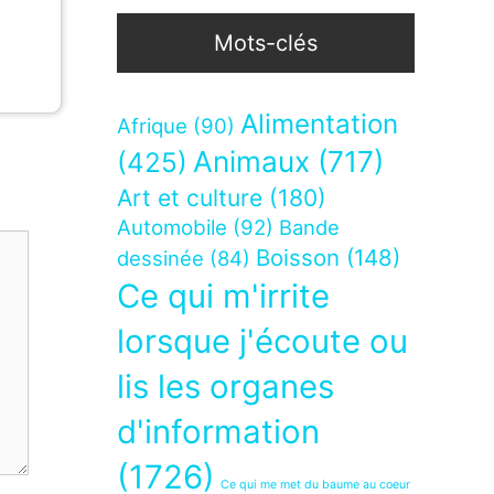
Mots-clés
Alimentation
Afrique
(90)
Animaux
(717)
(425)
Art et culture
(180)
Automobile
(92)
Bande
Boisson
(148)
dessinée
(84)
Ce qui m'irrite
lorsque j'écoute ou
lis les organes
d'information
(1726)
Ce qui me met du baume au coeur