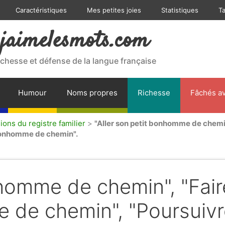
Caractéristiques
Mes petites joies
Statistiques
T
jaimelesmots.com
ichesse et défense de la langue française
Humour
Noms propres
Richesse
Fâchés av
ions du registre familier
>
"Aller son petit bonhomme de chemi
bonhomme de chemin".
nhomme de chemin", "Fair
 de chemin", "Poursuiv