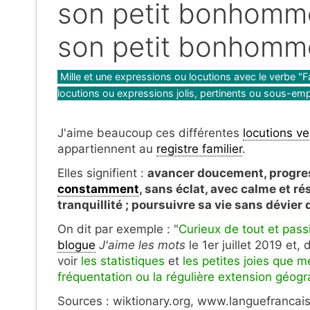
son petit bonhomme
son petit bonhomm
Catégories
Mille et une expressions ou locutions avec le verbe "F
locutions ou expressions jolis, pertinents ou sous-em
J'aime beaucoup ces différentes
locutions v
appartiennent au
registre familier
.
Elles signifient :
avancer doucement, progres
constamment
, sans éclat, avec calme et ré
tranquillité ; poursuivre sa vie sans dévier
On dit par exemple : "
Curieux de tout et pas
blogue
J'aime les mots
le 1er juillet 2019 et
voir
les statistiques
et
les petites joies que 
fréquentation ou la régulière extension géo
Sources : wiktionary.org, www.languefrancai