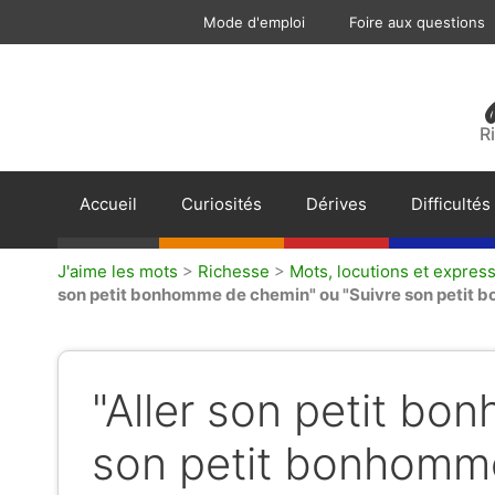
Aller
Mode d'emploi
Foire aux questions
au
contenu
R
Accueil
Curiosités
Dérives
Difficultés
J'aime les mots
>
Richesse
>
Mots, locutions et express
son petit bonhomme de chemin" ou "Suivre son petit 
"Aller son petit bo
son petit bonhomme