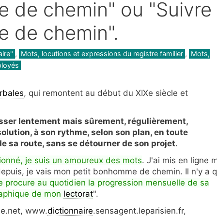
 de chemin" ou "Suivre
e de chemin".
aire"
,
Mots, locutions et expressions du registre familier
,
Mots,
ployés
erbales
, qui remontent au début du XIXe siècle et
ser lentement mais sûrement, régulièrement,
solution, à son rythme, selon son plan, en toute
 de sa route, sans se détourner de son projet
.
sionné, je suis un amoureux des mots
. J'ai mis en ligne 
, depuis, je vais mon petit bonhomme de chemin. Il n'y a 
me procure au quotidien la progression mensuelle de sa
graphique de mon
lectorat
".
se.net, www.
dictionnaire
.sensagent.leparisien.fr,