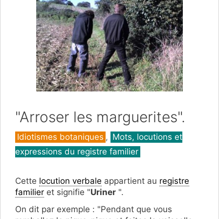
"Arroser les marguerites".
Catégories
Idiotismes botaniques
,
Mots, locutions et
expressions du registre familier
Cette
locution verbale
appartient au
registre
familier
et signifie "
Uriner
".
On dit par exemple : "Pendant que vous