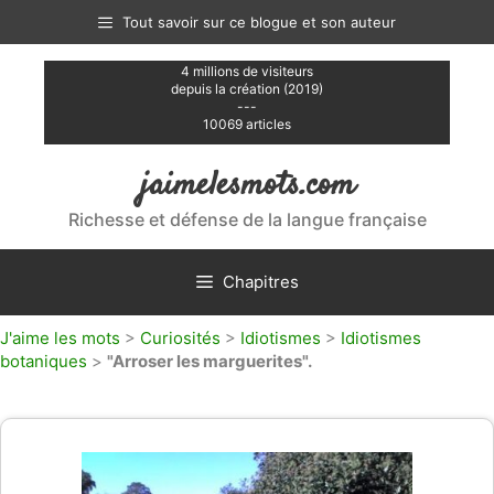
Aller
Tout savoir sur ce blogue et son auteur
au
contenu
4 millions de visiteurs
depuis la création (2019)
---
10069 articles
jaimelesmots.com
Richesse et défense de la langue française
Chapitres
J'aime les mots
>
Curiosités
>
Idiotismes
>
Idiotismes
botaniques
>
"Arroser les marguerites".