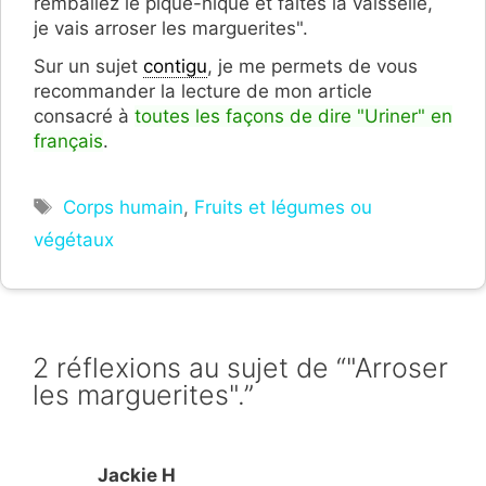
remballez le pique-nique et faites la vaisselle,
je vais arroser les marguerites".
Sur un sujet
contigu
, je me permets de vous
recommander la lecture de mon article
consacré à
toutes les façons de dire "Uriner" en
français
.
Étiquettes
Corps humain
,
Fruits et légumes ou
végétaux
2 réflexions au sujet de “"Arroser
les marguerites".”
Jackie H