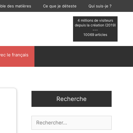
able des matières
Ce que je déteste
Qui suis-je ?
4 millions de visiteurs
depuis la création (2019)
---
10069 articles
ec le français
Recherche
Rechercher :