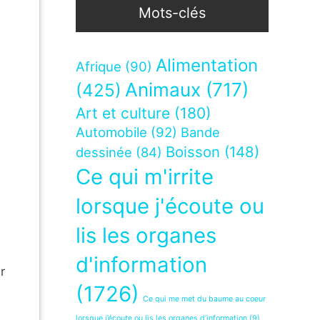
Mots-clés
Alimentation
Afrique
(90)
Animaux
(717)
(425)
Art et culture
(180)
Automobile
(92)
Bande
Boisson
(148)
dessinée
(84)
Ce qui m'irrite
lorsque j'écoute ou
lis les organes
d'information
r
(1726)
Ce qui me met du baume au coeur
lorsque j’écoute ou lis les organes d’information
(9)