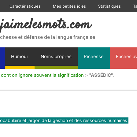
Caractéristiques
Mes petites joies
Statistiques
T
jaimelesmots.com
ichesse et défense de la langue française
Humour
Noms propres
Richesse
Fâchés av
ont on ignore souvent la signification
>
"ASSÉDIC".
ocabulaire et jargon de la gestion et des ressources humaines