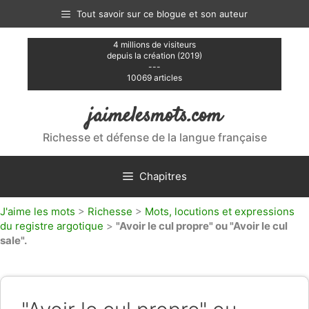
Aller
Tout savoir sur ce blogue et son auteur
au
contenu
4 millions de visiteurs
depuis la création (2019)
---
10069 articles
jaimelesmots.com
Richesse et défense de la langue française
Chapitres
J'aime les mots
>
Richesse
>
Mots, locutions et expressions
du registre argotique
>
"Avoir le cul propre" ou "Avoir le cul
sale".