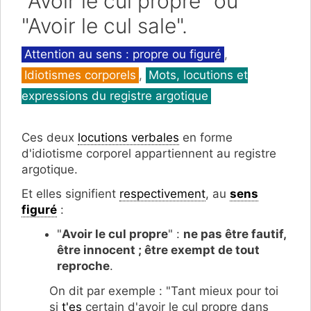
"Avoir le cul propre" ou
"Avoir le cul sale".
Catégories
Attention au sens : propre ou figuré
,
Idiotismes corporels
,
Mots, locutions et
expressions du registre argotique
Ces deux
locutions verbales
en forme
d'idiotisme corporel appartiennent au registre
argotique.
Et elles signifient
respectivement
, au
sens
figuré
:
"
Avoir le cul propre
" :
ne pas être fautif,
être innocent ; être exempt de tout
reproche
.
On dit par exemple : "Tant mieux pour toi
si
t'es
certain d'avoir le cul propre dans