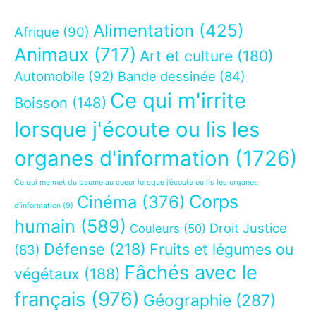
Alimentation
(425)
Afrique
(90)
Animaux
(717)
Art et culture
(180)
Automobile
(92)
Bande dessinée
(84)
Ce qui m'irrite
Boisson
(148)
lorsque j'écoute ou lis les
organes d'information
(1726)
Ce qui me met du baume au coeur lorsque j’écoute ou lis les organes
Corps
Cinéma
(376)
d’information
(9)
humain
(589)
Droit Justice
Couleurs
(50)
Défense
(218)
Fruits et légumes ou
(83)
Fâchés avec le
végétaux
(188)
français
(976)
Géographie
(287)