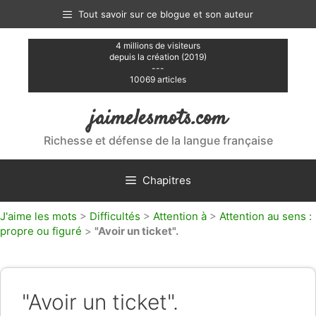
Aller
Tout savoir sur ce blogue et son auteur
au
contenu
4 millions de visiteurs
depuis la création (2019)
---
10069 articles
jaimelesmots.com
Richesse et défense de la langue française
Chapitres
J'aime les mots
>
Difficultés
>
Attention à
>
Attention au sens :
propre ou figuré
>
"Avoir un ticket".
"Avoir un ticket".