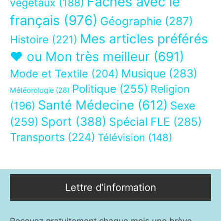
Fâchés avec le
végétaux
(188)
français
(976)
Géographie
(287)
Mes articles préférés
Histoire
(221)
❤ ou Mon très meilleur
(691)
Musique
(283)
Mode et Textile
(204)
Politique
(255)
Religion
Météorologie
(28)
Santé Médecine
(612)
Sexe
(196)
Sport
(388)
(259)
Spécial FLE
(285)
Transports
(224)
Télévision
(148)
Lettre d’information
Recevez gratuitement chaque mois une brève