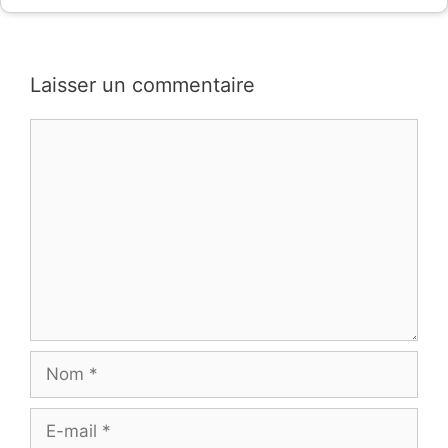
Laisser un commentaire
Commentaire
Nom
E-
mail