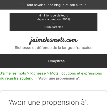
Aller
Tout savoir sur ce blogue et son auteur
au
contenu
4 millions de visiteurs
depuis la création (2019)
---
10069 articles
jaimelesmots.com
Richesse et défense de la langue française
Chapitres
J'aime les mots
>
Richesse
>
Mots, locutions et expressions
du registre soutenu
>
"Avoir une propension à".
"Avoir une propension à".