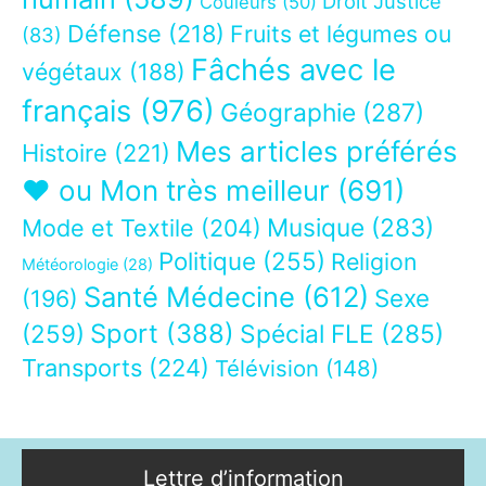
Droit Justice
Couleurs
(50)
Défense
(218)
Fruits et légumes ou
(83)
Fâchés avec le
végétaux
(188)
français
(976)
Géographie
(287)
Mes articles préférés
Histoire
(221)
❤ ou Mon très meilleur
(691)
Musique
(283)
Mode et Textile
(204)
Politique
(255)
Religion
Météorologie
(28)
Santé Médecine
(612)
Sexe
(196)
Sport
(388)
(259)
Spécial FLE
(285)
Transports
(224)
Télévision
(148)
Lettre d’information