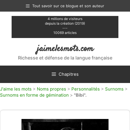
Aller
Tout savoir sur ce blogue et son auteur
au
contenu
4 millions de visiteurs
depuis la création (2019)
---
10069 articles
jaimelesmots.com
Richesse et défense de la langue française
Chapitres
J'aime les mots
>
Noms propres
>
Personnalités
>
Surnoms
>
Surnoms en forme de gémination
>
"Bibi".