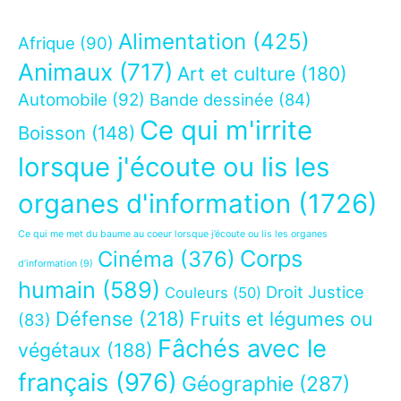
Alimentation
(425)
Afrique
(90)
Animaux
(717)
Art et culture
(180)
Automobile
(92)
Bande dessinée
(84)
Ce qui m'irrite
Boisson
(148)
lorsque j'écoute ou lis les
organes d'information
(1726)
Ce qui me met du baume au coeur lorsque j’écoute ou lis les organes
Corps
Cinéma
(376)
d’information
(9)
humain
(589)
Droit Justice
Couleurs
(50)
Défense
(218)
Fruits et légumes ou
(83)
Fâchés avec le
végétaux
(188)
français
(976)
Géographie
(287)