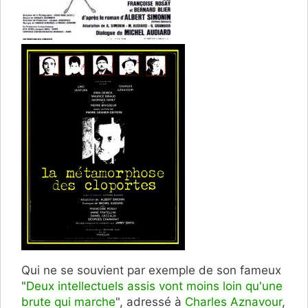
Qui ne se souvient par exemple de son fameux
"
Deux intellectuels assis vont moins loin qu'une
brute qui marche
", adressé à
Charles Aznavour
,