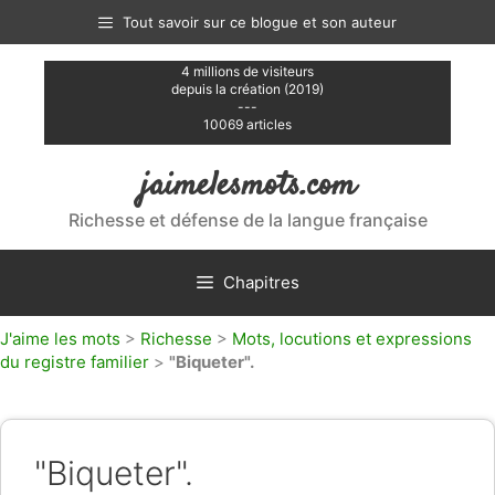
Aller
Tout savoir sur ce blogue et son auteur
au
contenu
4 millions de visiteurs
depuis la création (2019)
---
10069 articles
jaimelesmots.com
Richesse et défense de la langue française
Chapitres
J'aime les mots
>
Richesse
>
Mots, locutions et expressions
du registre familier
>
"Biqueter".
"Biqueter".