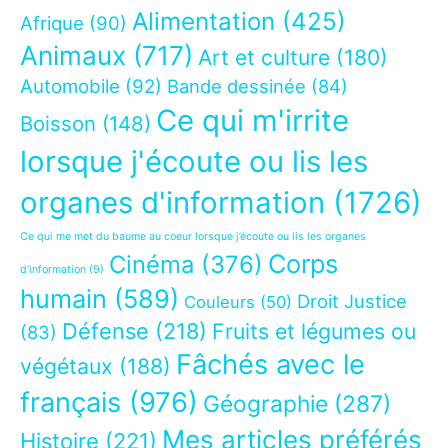
Alimentation
(425)
Afrique
(90)
Animaux
(717)
Art et culture
(180)
Automobile
(92)
Bande dessinée
(84)
Ce qui m'irrite
Boisson
(148)
lorsque j'écoute ou lis les
organes d'information
(1726)
Ce qui me met du baume au coeur lorsque j’écoute ou lis les organes
Corps
Cinéma
(376)
d’information
(9)
humain
(589)
Droit Justice
Couleurs
(50)
Défense
(218)
Fruits et légumes ou
(83)
Fâchés avec le
végétaux
(188)
français
(976)
Géographie
(287)
Mes articles préférés
Histoire
(221)