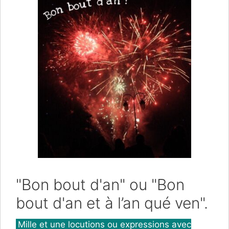
"Bon bout d'an" ou "Bon
bout d'an et à l’an qué ven".
Catégories
Mille et une locutions ou expressions avec