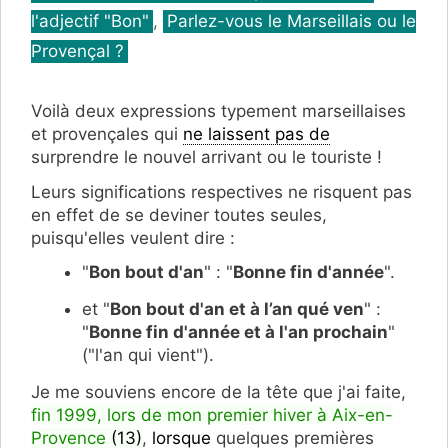
l'adjectif "Bon"
,
Parlez-vous le Marseillais ou le
Provençal ?
Voilà deux expressions typement marseillaises
et provençales qui
ne laissent pas de
surprendre le nouvel arrivant ou le touriste !
Leurs significations respectives ne risquent pas
en effet de se deviner toutes seules,
puisqu'elles veulent dire :
"
Bon bout d'an
" : "
Bonne fin d'année
".
et "
Bon bout d'an et à l’an qué ven
" :
"
Bonne fin d'année et à l'an prochain
"
("l'an qui vient").
Je me souviens encore de la tête que j'ai faite,
fin 1999, lors de mon premier hiver à Aix-en-
Provence
(13)
,
lorsque
quelques premières