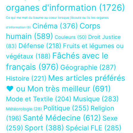
organes d'information
(1726)
Ce qui me met du baume au coeur lorsque j’écoute ou lis les organes
Corps
Cinéma
(376)
d’information
(9)
humain
(589)
Droit Justice
Couleurs
(50)
Défense
(218)
Fruits et légumes ou
(83)
Fâchés avec le
végétaux
(188)
français
(976)
Géographie
(287)
Mes articles préférés
Histoire
(221)
❤ ou Mon très meilleur
(691)
Musique
(283)
Mode et Textile
(204)
Politique
(255)
Religion
Météorologie
(28)
Santé Médecine
(612)
Sexe
(196)
Sport
(388)
(259)
Spécial FLE
(285)