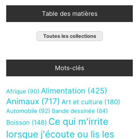
Table des matières
Toutes les collections
Mots-clés
Alimentation
(425)
Afrique
(90)
Animaux
(717)
Art et culture
(180)
Automobile
(92)
Bande dessinée
(84)
Ce qui m'irrite
Boisson
(148)
lorsque j'écoute ou lis les