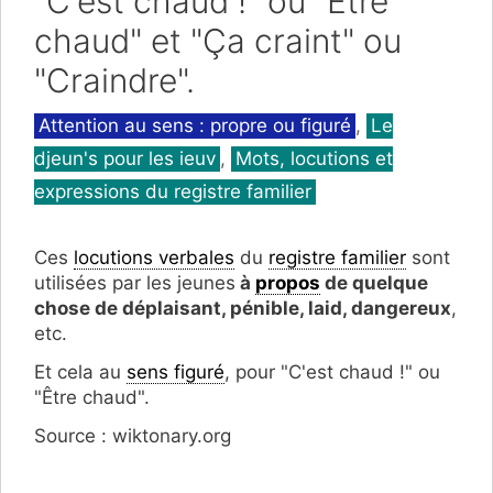
"C'est chaud !" ou "Être
chaud" et "Ça craint" ou
"Craindre".
Catégories
Attention au sens : propre ou figuré
,
Le
djeun's pour les ieuv
,
Mots, locutions et
expressions du registre familier
Ces
locutions verbales
du
registre familier
sont
utilisées par les jeunes
à
propos
de quelque
chose de déplaisant, pénible, laid, dangereux
,
etc.
Et cela au
sens figuré
, pour "C'est chaud !" ou
"Être chaud".
Source : wiktonary.org