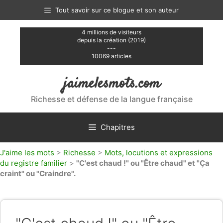
Aller
Tout savoir sur ce blogue et son auteur
au
contenu
4 millions de visiteurs
depuis la création (2019)
---
10069 articles
jaimelesmots.com
Richesse et défense de la langue française
Chapitres
J'aime les mots
>
Richesse
>
Mots, locutions et expressions
du registre familier
>
"C'est chaud !" ou "Être chaud" et "Ça
craint" ou "Craindre".