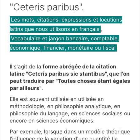
"Ceteris paribus".
Catégories
Les mots, citations, expressions et locutions
latins que nous utilisons en français
,
Vocabulaire et jargon bancaire, comptable,
économique, financier, monétaire ou fiscal
Il s'agit de la
forme abrégée de la citation
latine "Ceteris paribus sic stantibus", que l'on
peut traduire par "Toutes choses étant égales
par ailleurs"
.
Elle est souvent utilisée en utilisée en
méthodologie, en philosophie analytique, en
philosophie du langage, en sciences sociales ou
encore en sciences économiques.
Par exemple,
lorsque
dans un modèle théorique
l'influence de la variation d'une quantité (la