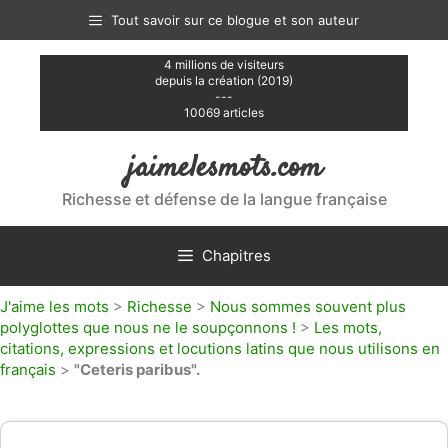
Aller
Tout savoir sur ce blogue et son auteur
au
contenu
4 millions de visiteurs
depuis la création (2019)
---
10069 articles
jaimelesmots.com
Richesse et défense de la langue française
Chapitres
J'aime les mots
>
Richesse
>
Nous sommes souvent plus
polyglottes que nous ne le soupçonnons !
>
Les mots,
citations, expressions et locutions latins que nous utilisons en
français
>
"Ceteris paribus".