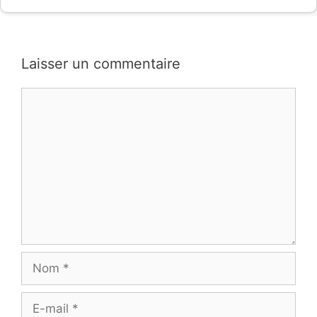
Laisser un commentaire
Commentaire
Nom
E-
mail