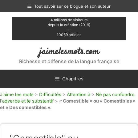
Aller
Tout savoir sur ce blogue et son auteur
au
contenu
4 millions de visiteurs
depuis la création (2019)
---
10069 articles
jaimelesmots.com
Richesse et défense de la langue française
Chapitres
J'aime les mots
>
Difficultés
>
Attention à
>
Ne pas confondre
l'adverbe et le substantif
>
« Comestible » ou « Comestibles »
et « Des comestibles ».