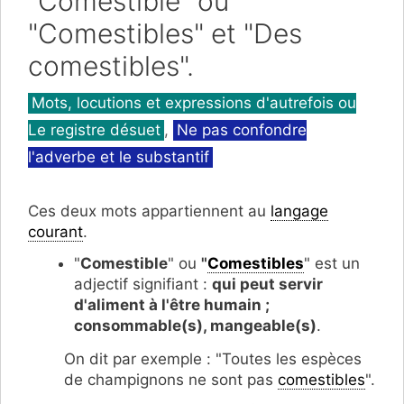
"Comestible" ou
"Comestibles" et "Des
comestibles".
Catégories
Mots, locutions et expressions d'autrefois ou
Le registre désuet
,
Ne pas confondre
l'adverbe et le substantif
Ces deux mots appartiennent au
langage
courant
.
"
Comestible
" ou
"
Comestibles
" est un
adjectif signifiant :
qui peut servir
d'aliment à l'être humain ;
consommable(s), mangeable(s)
.
On dit par exemple : "Toutes les espèces
de champignons ne sont pas
comestibles
".