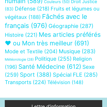
humain
(589)
Droit Justice
Couleurs
(50)
Défense
(218)
Fruits et légumes ou
(83)
Fâchés avec le
végétaux
(188)
français
(976)
Géographie
(287)
Mes articles préférés
Histoire
(221)
❤ ou Mon très meilleur
(691)
Musique
(283)
Mode et Textile
(204)
Politique
(255)
Religion
Météorologie
(28)
Santé Médecine
(612)
Sexe
(196)
Sport
(388)
(259)
Spécial FLE
(285)
Transports
(224)
Télévision
(148)
Lettre d’information