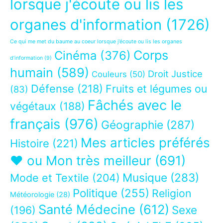
lorsque j'écoute ou lis les
organes d'information
(1726)
Ce qui me met du baume au coeur lorsque j’écoute ou lis les organes
Corps
Cinéma
(376)
d’information
(9)
humain
(589)
Droit Justice
Couleurs
(50)
Défense
(218)
Fruits et légumes ou
(83)
Fâchés avec le
végétaux
(188)
français
(976)
Géographie
(287)
Mes articles préférés
Histoire
(221)
❤ ou Mon très meilleur
(691)
Musique
(283)
Mode et Textile
(204)
Politique
(255)
Religion
Météorologie
(28)
Santé Médecine
(612)
Sexe
(196)