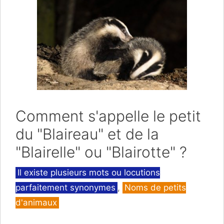
Comment s'appelle le petit
du "Blaireau" et de la
"Blairelle" ou "Blairotte" ?
Catégories
Il existe plusieurs mots ou locutions
parfaitement synonymes
,
Noms de petits
d'animaux