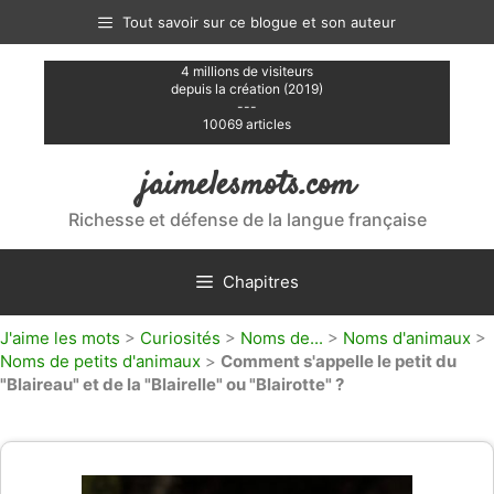
Aller
Tout savoir sur ce blogue et son auteur
au
contenu
4 millions de visiteurs
depuis la création (2019)
---
10069 articles
jaimelesmots.com
Richesse et défense de la langue française
Chapitres
J'aime les mots
>
Curiosités
>
Noms de...
>
Noms d'animaux
>
Noms de petits d'animaux
>
Comment s'appelle le petit du
"Blaireau" et de la "Blairelle" ou "Blairotte" ?