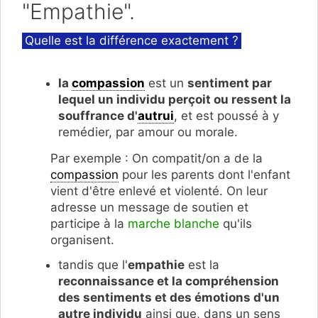
"Empathie".
Catégories
Quelle est la différence exactement ?
la
compassion
est un
sentiment par
lequel un individu perçoit ou ressent la
souffrance d'
autrui
, et est poussé à y
remédier, par amour ou morale.
Par exemple : On compatit/on a de la
compassion
pour les parents dont l'enfant
vient d'être enlevé et violenté. On leur
adresse un message de soutien et
participe à la
marche blanche
qu'ils
organisent.
tandis que l'
empathie
est la
reconnaissance et la compréhension
des sentiments et des émotions d'un
autre individu
ainsi que, dans un sens