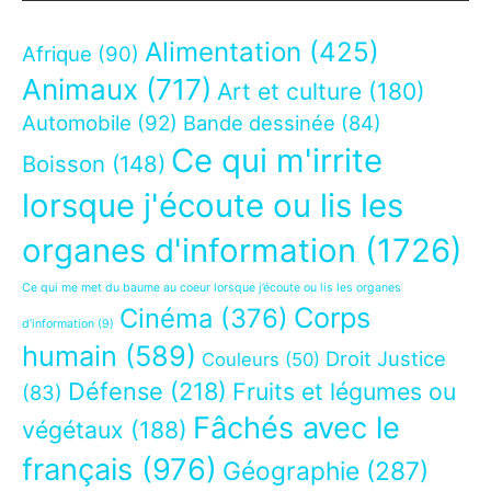
Alimentation
(425)
Afrique
(90)
Animaux
(717)
Art et culture
(180)
Automobile
(92)
Bande dessinée
(84)
Ce qui m'irrite
Boisson
(148)
lorsque j'écoute ou lis les
organes d'information
(1726)
Ce qui me met du baume au coeur lorsque j’écoute ou lis les organes
Corps
Cinéma
(376)
d’information
(9)
humain
(589)
Droit Justice
Couleurs
(50)
Défense
(218)
Fruits et légumes ou
(83)
Fâchés avec le
végétaux
(188)
français
(976)
Géographie
(287)