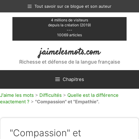
Aller
Tout savoir sur ce blogue et son auteur
au
contenu
4 millions de visiteurs
depuis la création (2019)
---
10069 articles
jaimelesmots.com
Richesse et défense de la langue française
Chapitres
J'aime les mots
>
Difficultés
>
Quelle est la différence
exactement ?
>
"Compassion" et "Empathie".
"Compassion" et