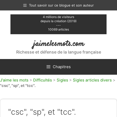
Aller
Tout savoir sur ce blogue et son auteur
au
contenu
4 millions de visiteurs
depuis la création (2019)
---
10069 articles
jaimelesmots.com
Richesse et défense de la langue française
Chapitres
J'aime les mots
>
Difficultés
>
Sigles
>
Sigles articles divers
>
"csc", "sp", et "tcc".
"csc", "sp", et "tcc".