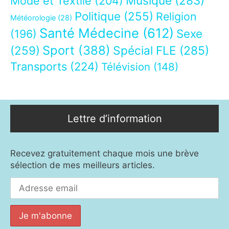
Musique
(283)
Mode et Textile
(204)
Politique
(255)
Religion
Météorologie
(28)
Santé Médecine
(612)
Sexe
(196)
Sport
(388)
(259)
Spécial FLE
(285)
Transports
(224)
Télévision
(148)
Lettre d’information
Recevez gratuitement chaque mois une brève
sélection de mes meilleurs articles.