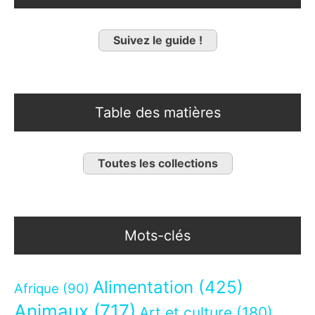
Suivez le guide !
Table des matières
Toutes les collections
Mots-clés
Alimentation
(425)
Afrique
(90)
Animaux
(717)
Art et culture
(180)