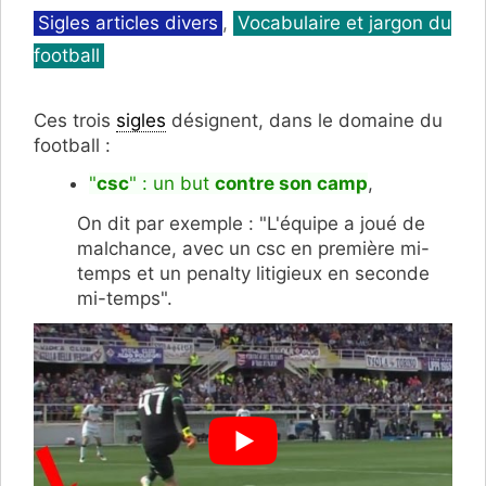
Catégories
Sigles articles divers
,
Vocabulaire et jargon du
football
Ces trois
sigles
désignent, dans le domaine du
football :
"
csc
" : un but
contre son camp
,
On dit par exemple : "L'équipe a joué de
malchance, avec un csc en première mi-
temps et un penalty litigieux en seconde
mi-temps".