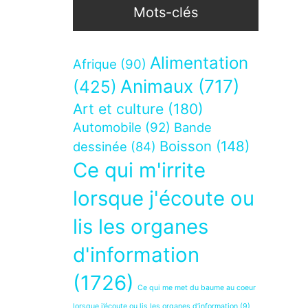
Mots-clés
Alimentation
Afrique
(90)
Animaux
(717)
(425)
Art et culture
(180)
Automobile
(92)
Bande
Boisson
(148)
dessinée
(84)
Ce qui m'irrite
lorsque j'écoute ou
lis les organes
d'information
(1726)
Ce qui me met du baume au coeur
lorsque j’écoute ou lis les organes d’information
(9)