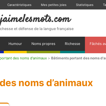
Caractéristiques
Mes petites joies
Statistiques
T
jaimelesmots.com
ichesse et défense de la langue française
Humour
Noms propres
Richesse
Fâchés av
 portant des noms d'animaux
>
Bâtiments portant des noms d'
 des noms d’animaux