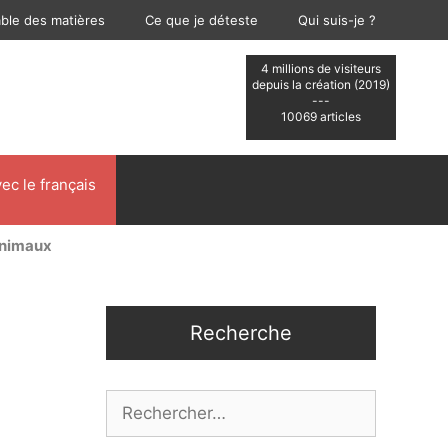
able des matières
Ce que je déteste
Qui suis-je ?
4 millions de visiteurs
depuis la création (2019)
---
10069 articles
ec le français
animaux
Recherche
Rechercher :