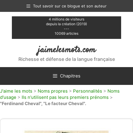
Aller
Tout savoir sur ce blogue et son auteur
au
contenu
4 millions de visiteurs
depuis la création (2019)
---
10069 articles
jaimelesmots.com
Richesse et défense de la langue française
Chapitres
J'aime les mots
>
Noms propres
>
Personnalités
>
Noms
d'usage
>
Ils n'utilisent pas leurs premiers prénoms
>
"Ferdinand Cheval", "Le facteur Cheval".