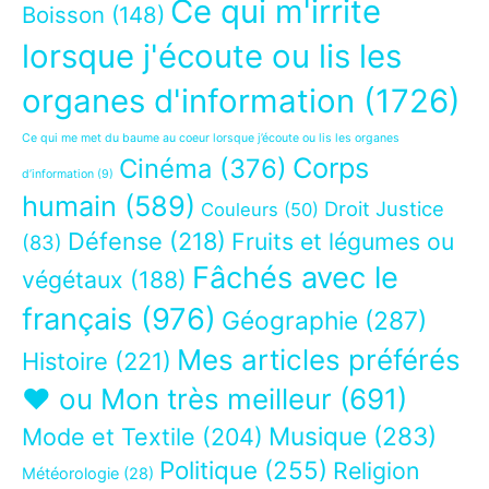
Ce qui m'irrite
Boisson
(148)
lorsque j'écoute ou lis les
organes d'information
(1726)
Ce qui me met du baume au coeur lorsque j’écoute ou lis les organes
Corps
Cinéma
(376)
d’information
(9)
humain
(589)
Droit Justice
Couleurs
(50)
Défense
(218)
Fruits et légumes ou
(83)
Fâchés avec le
végétaux
(188)
français
(976)
Géographie
(287)
Mes articles préférés
Histoire
(221)
❤ ou Mon très meilleur
(691)
Musique
(283)
Mode et Textile
(204)
Politique
(255)
Religion
Météorologie
(28)