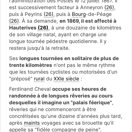
l'administration des Postes le 12 juillet 1867. Il
est successivement facteur à Anneyron
(26)
,
puis à Peyrins
(26)
, puis à
Bourg
-de-Péage
(26)
. À sa demande,
en 1869, il est affecté à
Hauterives
(26)
, à une douzaine de kilomètres
de son village natal, ayant en charge une
longue tournée pédestre quotidienne. Il y
restera jusqu'à la retraite.
Ses
longues tournées en solitaire de plus de
trente kilomètres
n'ont pas le même rythme
que les tournées cyclistes ou motorisées d'un
"préposé"
rural
du
XXIe siècle
:
Ferdinand Cheval
occupe ses heures de
randonnée à de longues rêveries au cours
desquelles il imagine un "palais féerique"
,
rêveries qui ne commenceront à être
concrétisées qu'une dizaine d'années plus tard,
après
maints
voyages avec sa brouette qu'il
appelle sa "fidèle compagne de peine".