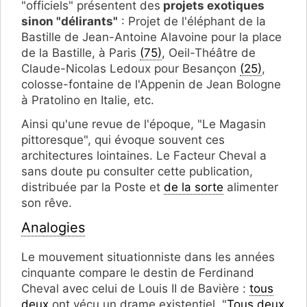
"officiels" présentent des
projets exotiques
sinon "délirants"
: Projet de l'éléphant de la
Bastille de Jean-Antoine Alavoine pour la place
de la Bastille, à Paris
(75)
, Oeil-Théâtre de
Claude-Nicolas Ledoux pour Besançon
(25)
,
colosse-fontaine de l'Appenin de Jean Bologne
à Pratolino en Italie, etc.
Ainsi qu'une revue de l'époque, "Le Magasin
pittoresque", qui évoque souvent ces
architectures lointaines. Le Facteur Cheval a
sans doute pu consulter cette publication,
distribuée par la Poste et
de la sorte
alimenter
son rêve.
Analogies
Le mouvement situationniste dans les années
cinquante compare le destin de Ferdinand
Cheval avec celui de Louis II de Bavière :
tous
deux
ont vécu un drame existentiel, "
Tous deux