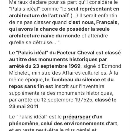
Malraux déclare pour sa part qu'il considère le
"Palais idéal" comme "le
seul représentant en
architecture de l'art naïf
(…) Il serait enfantin
de ne pas classer quand
c'est nous, Français,
qui avons la chance de posséder la seule
architecture naïve du monde
et attendre
qu'elle se détruise… ".
Le "Palais idéal" du Facteur Cheval est classé
au titre des monuments historiques par
arrêté du 23 septembre 1969
, signé d'Edmond
Michelet, ministre des Affaires culturelles. À la
même époque
, le Tombeau du silence et du
repos sans fin est
inscrit sur l'inventaire
supplémentaire des monuments historiques,
par arrêté du 12 septembre 197525,
classé le
23 mai 2011
.
Le "Palais idéal" est le
précurseur
d'un
phénomène, celui des environnements d'art
,
et en reste peut-être le plus génial et