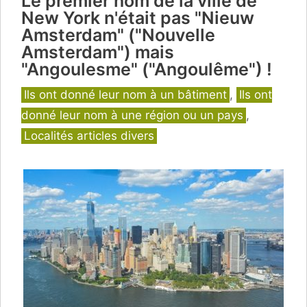
Le premier nom de la ville de
New York n'était pas "Nieuw
Amsterdam" ("Nouvelle
Amsterdam") mais
"Angoulesme" ("Angoulême") !
Catégories
Ils ont donné leur nom à un bâtiment
,
Ils ont
donné leur nom à une région ou un pays
,
Localités articles divers