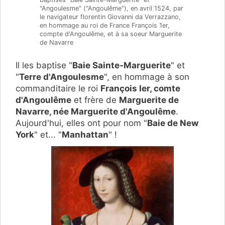
"Angoulesme" ("Angoulême"), en avril 1524, par
le navigateur florentin Giovanni da Verrazzano,
en hommage au roi de France François 1er,
compte d'Angoulême, et à sa soeur Marguerite
de Navarre
Il les baptise "
Baie Sainte-Marguerite
" et
"
Terre d'Angoulesme
", en hommage à son
commanditaire le roi
François Ier, comte
d'Angoulême
et frère de
Marguerite de
Navarre, née Marguerite d'Angoulême
.
Aujourd'hui, elles ont pour nom "
Baie de New
York
" et... "
Manhattan
" !