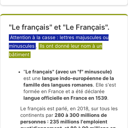
"Le français" et "Le Français".
Catégories
Attention à la casse : lettres majuscules ou
minuscules
,
Ils ont donné leur nom à un
bâtiment
"
Le français" (avec un "f" minuscule)
est une
langue indo-européenne de la
famille des langues romanes
. Elle s'est
formée en France et a été déclarée
langue officielle en France en 1539
.
Le français est parlé, en 2018, sur tous les
continents par
280 à 300 millions de
personnes : 235 millions l'emploient