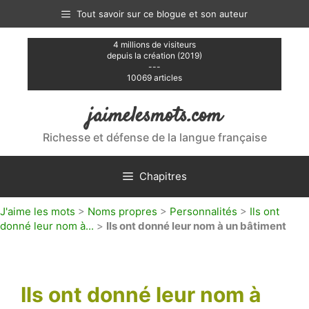
Aller
Tout savoir sur ce blogue et son auteur
au
contenu
4 millions de visiteurs
depuis la création (2019)
---
10069 articles
jaimelesmots.com
Richesse et défense de la langue française
Chapitres
J'aime les mots
>
Noms propres
>
Personnalités
>
Ils ont
donné leur nom à...
>
Ils ont donné leur nom à un bâtiment
Ils ont donné leur nom à