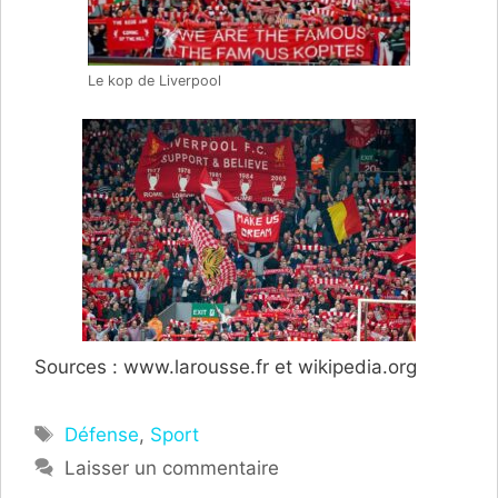
Le kop de Liverpool
Sources : www.larousse.fr et wikipedia.org
Étiquettes
Défense
,
Sport
Laisser un commentaire