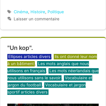
Étiquettes
Cinéma
,
Histoire
,
Politique
Laisser un commentaire
"Un kop".
Catégories
Ellipses articles divers
,
Ils ont donné leur nom
à un bâtiment
,
Les mots anglais que nous
utilisons en français
,
Les mots néerlandais que
nous utilisons sans le savoir
,
Vocabulaire et
jargon du football
,
Vocabulaire et jargon
sportif articles divers