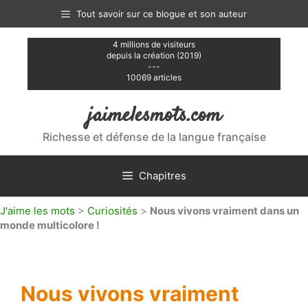
Aller
Tout savoir sur ce blogue et son auteur
au
contenu
4 millions de visiteurs
depuis la création (2019)
---
10069 articles
jaimelesmots.com
Richesse et défense de la langue française
Chapitres
J'aime les mots
>
Curiosités
>
Nous vivons vraiment dans un
monde multicolore !
Nous vivons vraiment