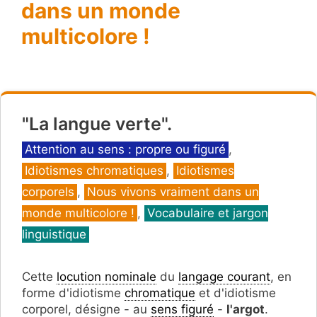
dans un monde
multicolore !
"La langue verte".
Catégories
Attention au sens : propre ou figuré
,
Idiotismes chromatiques
,
Idiotismes
corporels
,
Nous vivons vraiment dans un
monde multicolore !
,
Vocabulaire et jargon
linguistique
Cette
locution nominale
du
langage courant
, en
forme d'idiotisme
chromatique
et d'idiotisme
corporel, désigne - au
sens figuré
-
l'argot
.