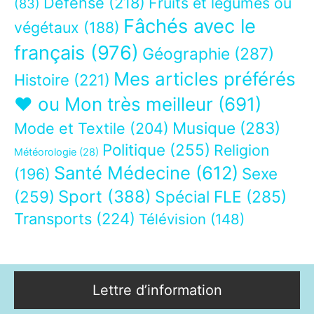
Défense
(218)
Fruits et légumes ou
(83)
Fâchés avec le
végétaux
(188)
français
(976)
Géographie
(287)
Mes articles préférés
Histoire
(221)
❤ ou Mon très meilleur
(691)
Musique
(283)
Mode et Textile
(204)
Politique
(255)
Religion
Météorologie
(28)
Santé Médecine
(612)
Sexe
(196)
Sport
(388)
(259)
Spécial FLE
(285)
Transports
(224)
Télévision
(148)
Lettre d’information