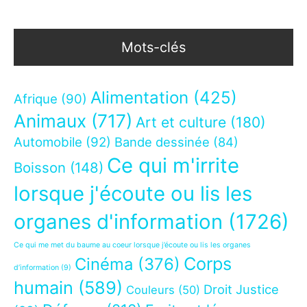
Mots-clés
Alimentation
(425)
Afrique
(90)
Animaux
(717)
Art et culture
(180)
Automobile
(92)
Bande dessinée
(84)
Ce qui m'irrite
Boisson
(148)
lorsque j'écoute ou lis les
organes d'information
(1726)
Ce qui me met du baume au coeur lorsque j’écoute ou lis les organes
Corps
Cinéma
(376)
d’information
(9)
humain
(589)
Droit Justice
Couleurs
(50)