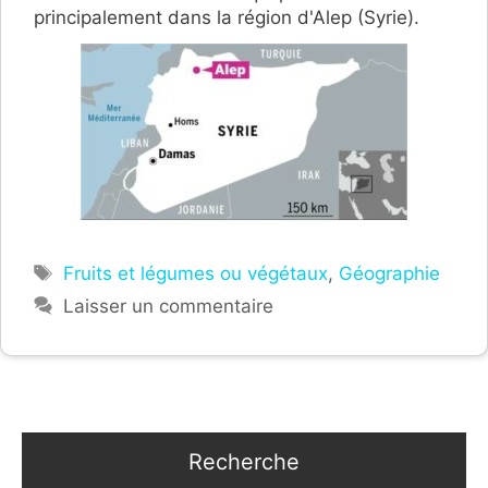
principalement dans la région d'Alep (Syrie).
Étiquettes
Fruits et légumes ou végétaux
,
Géographie
Laisser un commentaire
Recherche