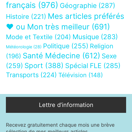
français
(976)
Géographie
(287)
Mes articles préférés
Histoire
(221)
❤ ou Mon très meilleur
(691)
Musique
(283)
Mode et Textile
(204)
Politique
(255)
Religion
Météorologie
(28)
Santé Médecine
(612)
Sexe
(196)
Sport
(388)
(259)
Spécial FLE
(285)
Transports
(224)
Télévision
(148)
Lettre d’information
Recevez gratuitement chaque mois une brève
sélection de mes meilleurs articles.