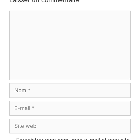
Commentaire
Nom
E-
mail
Site
web
Enregistrer mon nom, mon e-mail et mon site