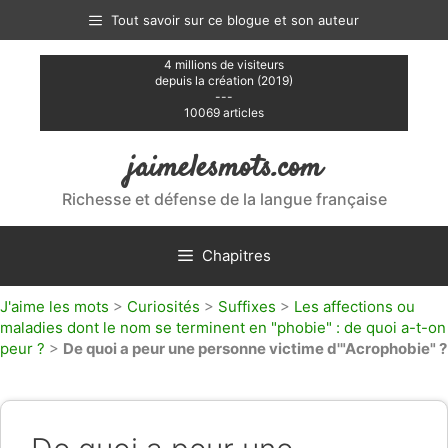
Aller
Tout savoir sur ce blogue et son auteur
au
contenu
4 millions de visiteurs
depuis la création (2019)
---
10069 articles
jaimelesmots.com
Richesse et défense de la langue française
Chapitres
J'aime les mots
>
Curiosités
>
Suffixes
>
Les affections ou
maladies dont le nom se terminent en "phobie" : de quoi a-t-on
peur ?
>
De quoi a peur une personne victime d'"Acrophobie" ?