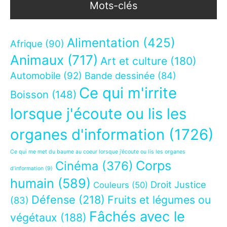
Mots-clés
Alimentation
(425)
Afrique
(90)
Animaux
(717)
Art et culture
(180)
Automobile
(92)
Bande dessinée
(84)
Ce qui m'irrite
Boisson
(148)
lorsque j'écoute ou lis les
organes d'information
(1726)
Ce qui me met du baume au coeur lorsque j’écoute ou lis les organes
Corps
Cinéma
(376)
d’information
(9)
humain
(589)
Droit Justice
Couleurs
(50)
Défense
(218)
Fruits et légumes ou
(83)
Fâchés avec le
végétaux
(188)