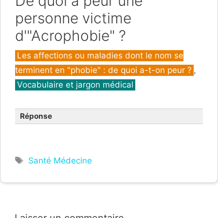
De quoi a peur une
personne victime
d'"Acrophobie" ?
Catégories
Les affections ou maladies dont le nom se
terminent en "phobie" : de quoi a-t-on peur ?
,
Vocabulaire et jargon médical
Réponse
Étiquettes
Santé Médecine
Laisser un commentaire