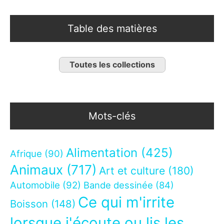
Table des matières
Toutes les collections
Mots-clés
Alimentation
(425)
Afrique
(90)
Animaux
(717)
Art et culture
(180)
Automobile
(92)
Bande dessinée
(84)
Ce qui m'irrite
Boisson
(148)
lorsque j'écoute ou lis les