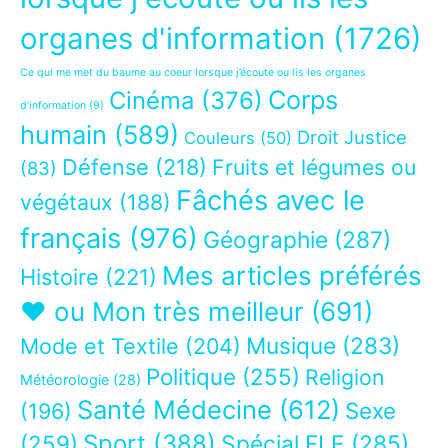
organes d'information
(1726)
Ce qui me met du baume au coeur lorsque j’écoute ou lis les organes
Corps
Cinéma
(376)
d’information
(9)
humain
(589)
Droit Justice
Couleurs
(50)
Défense
(218)
Fruits et légumes ou
(83)
Fâchés avec le
végétaux
(188)
français
(976)
Géographie
(287)
Mes articles préférés
Histoire
(221)
❤ ou Mon très meilleur
(691)
Musique
(283)
Mode et Textile
(204)
Politique
(255)
Religion
Météorologie
(28)
Santé Médecine
(612)
Sexe
(196)
Sport
(388)
(259)
Spécial FLE
(285)