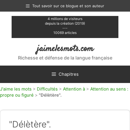
Aller
Tout savoir sur ce blogue et son auteur
au
contenu
4 millions de visiteurs
depuis la création (2019)
---
10069 articles
jaimelesmots.com
Richesse et défense de la langue française
Chapitres
J'aime les mots
>
Difficultés
>
Attention à
>
Attention au sens :
propre ou figuré
>
"Délètère".
"Délètère".