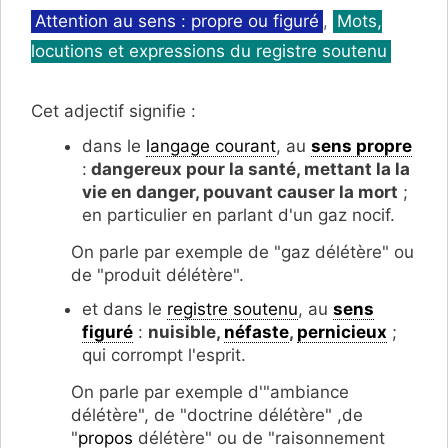
Catégories
Attention au sens : propre ou figuré
,
Mots,
locutions et expressions du registre soutenu
Cet adjectif signifie :
dans le
langage courant
, au
sens propre
:
dangereux pour la santé, mettant la la
vie en danger, pouvant causer la mort
;
en particulier en parlant d'un gaz nocif.
On parle par exemple de "gaz délétère" ou
de "produit délétère".
et dans le
registre soutenu
, au
sens
figuré
:
nuisible,
néfaste
,
pernicieux
;
qui corrompt l'esprit.
On parle par exemple d'"ambiance
délétère", de "doctrine délétère" ,de
"
propos
délétère" ou de "raisonnement