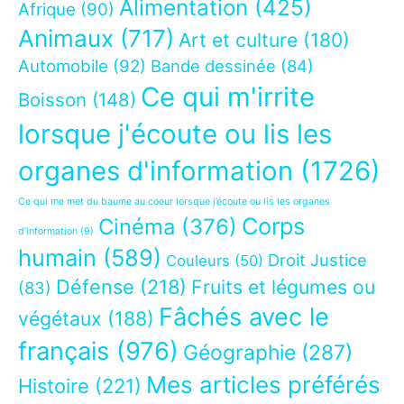
Alimentation
(425)
Afrique
(90)
Animaux
(717)
Art et culture
(180)
Automobile
(92)
Bande dessinée
(84)
Ce qui m'irrite
Boisson
(148)
lorsque j'écoute ou lis les
organes d'information
(1726)
Ce qui me met du baume au coeur lorsque j’écoute ou lis les organes
Corps
Cinéma
(376)
d’information
(9)
humain
(589)
Droit Justice
Couleurs
(50)
Défense
(218)
Fruits et légumes ou
(83)
Fâchés avec le
végétaux
(188)
français
(976)
Géographie
(287)
Mes articles préférés
Histoire
(221)