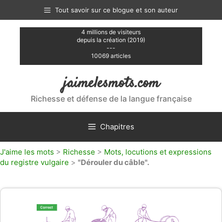
Aller
Tout savoir sur ce blogue et son auteur
au
contenu
4 millions de visiteurs
depuis la création (2019)
---
10069 articles
jaimelesmots.com
Richesse et défense de la langue française
Chapitres
J'aime les mots
>
Richesse
>
Mots, locutions et expressions
du registre vulgaire
>
"Dérouler du câble".