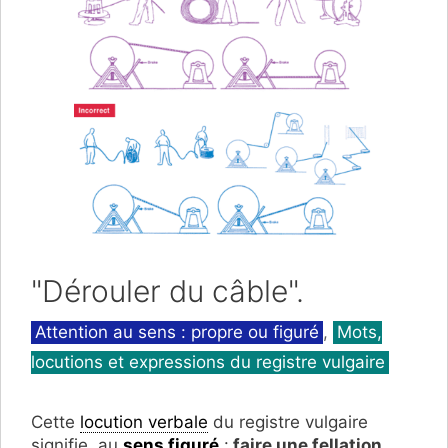
"Dérouler du câble".
Catégories
Attention au sens : propre ou figuré
,
Mots,
locutions et expressions du registre vulgaire
Cette
locution verbale
du registre vulgaire
signifie, au
sens figuré
:
faire une fellation,