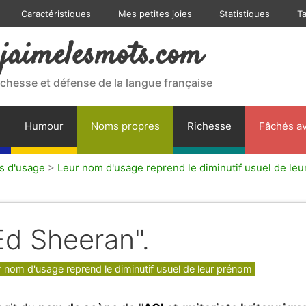
Caractéristiques
Mes petites joies
Statistiques
T
jaimelesmots.com
ichesse et défense de la langue française
Humour
Noms propres
Richesse
Fâchés av
 d'usage
>
Leur nom d'usage reprend le diminutif usuel de le
Ed Sheeran".
gories
r nom d'usage reprend le diminutif usuel de leur prénom