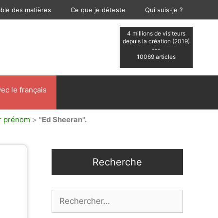
able des matières
Ce que je déteste
Qui suis-je ?
4 millions de visiteurs
depuis la création (2019)
---
10069 articles
ec le français
ur prénom
>
"Ed Sheeran".
Recherche
Rechercher :