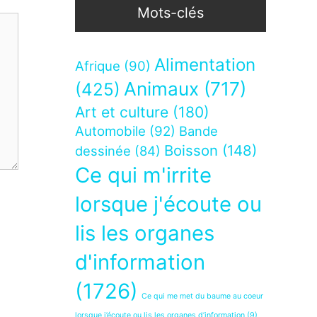
Mots-clés
Alimentation
Afrique
(90)
Animaux
(717)
(425)
Art et culture
(180)
Automobile
(92)
Bande
Boisson
(148)
dessinée
(84)
Ce qui m'irrite
lorsque j'écoute ou
lis les organes
d'information
(1726)
Ce qui me met du baume au coeur
lorsque j’écoute ou lis les organes d’information
(9)