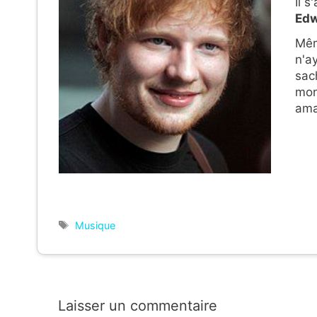
Il s
Edw
Mêm
n'a
sac
mon
ama
Étiquettes
Musique
Laisser un commentaire