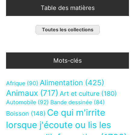
Table des matières
Toutes les collections
Mots-clés
Alimentation
(425)
Afrique
(90)
Animaux
(717)
Art et culture
(180)
Automobile
(92)
Bande dessinée
(84)
Ce qui m'irrite
Boisson
(148)
lorsque j'écoute ou lis les