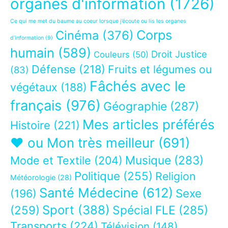
organes d'information
(1726)
Ce qui me met du baume au coeur lorsque j’écoute ou lis les organes
Corps
Cinéma
(376)
d’information
(9)
humain
(589)
Droit Justice
Couleurs
(50)
Défense
(218)
Fruits et légumes ou
(83)
Fâchés avec le
végétaux
(188)
français
(976)
Géographie
(287)
Mes articles préférés
Histoire
(221)
❤ ou Mon très meilleur
(691)
Musique
(283)
Mode et Textile
(204)
Politique
(255)
Religion
Météorologie
(28)
Santé Médecine
(612)
Sexe
(196)
Sport
(388)
(259)
Spécial FLE
(285)
Transports
(224)
Télévision
(148)