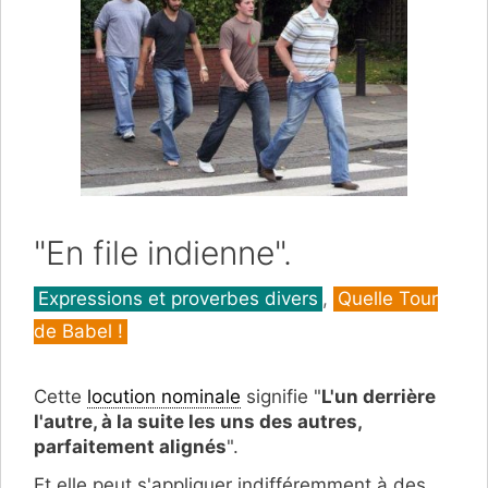
"En file indienne".
Catégories
Expressions et proverbes divers
,
Quelle Tour
de Babel !
Cette
locution nominale
signifie "
L'un derrière
l'autre, à la suite les uns des autres,
parfaitement alignés
".
Et elle peut s'appliquer indifféremment à des