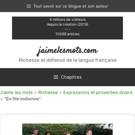
Aller
Tout savoir sur ce blogue et son auteur
au
contenu
4 millions de visiteurs
depuis la création (2019)
---
10069 articles
jaimelesmots.com
Richesse et défense de la langue française
Chapitres
J'aime les mots
>
Richesse
>
Expressions et proverbes divers
>
"En file indienne".