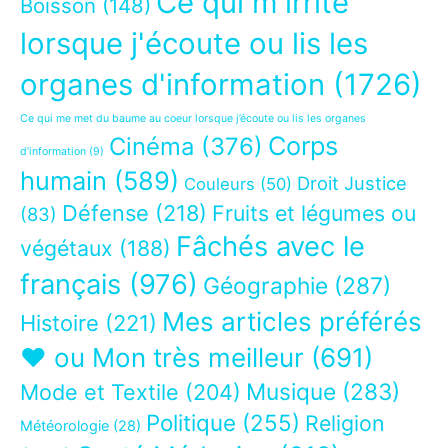
Ce qui m'irrite
Boisson
(148)
lorsque j'écoute ou lis les
organes d'information
(1726)
Ce qui me met du baume au coeur lorsque j’écoute ou lis les organes
Corps
Cinéma
(376)
d’information
(9)
humain
(589)
Droit Justice
Couleurs
(50)
Défense
(218)
Fruits et légumes ou
(83)
Fâchés avec le
végétaux
(188)
français
(976)
Géographie
(287)
Mes articles préférés
Histoire
(221)
❤ ou Mon très meilleur
(691)
Musique
(283)
Mode et Textile
(204)
Politique
(255)
Religion
Météorologie
(28)