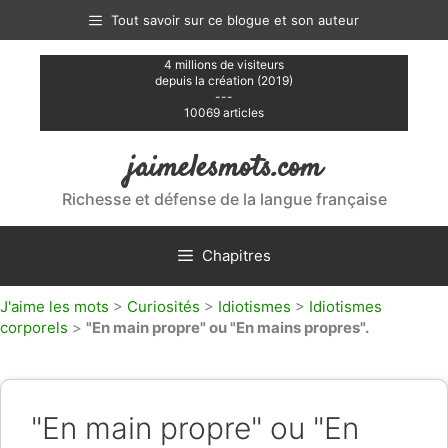
Aller
Tout savoir sur ce blogue et son auteur
au
contenu
4 millions de visiteurs
depuis la création (2019)
---
10069 articles
jaimelesmots.com
Richesse et défense de la langue française
Chapitres
J'aime les mots
>
Curiosités
>
Idiotismes
>
Idiotismes
corporels
>
"En main propre" ou "En mains propres".
"En main propre" ou "En